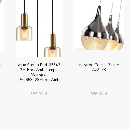
/
Italux Santia Pnd-65342-
Azzardo Cecilia 3 Line
3A-Bro+Amb Lampa
Az2173
Wisząca
(Pnd653423Abro+Amb)
385,00
zł
356,00
zł