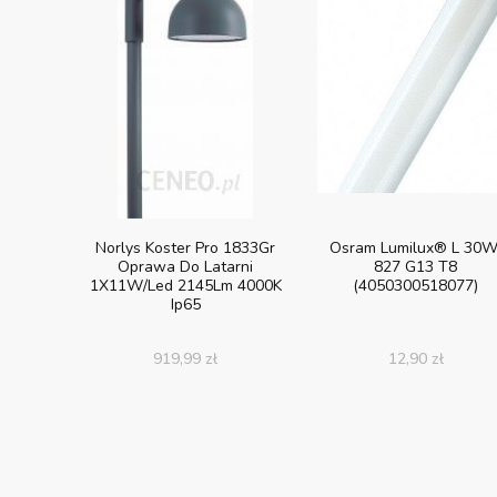
Norlys Koster Pro 1833Gr
Osram Lumilux® L 30W
Oprawa Do Latarni
827 G13 T8
1X11W/Led 2145Lm 4000K
(4050300518077)
Ip65
919,99
zł
12,90
zł