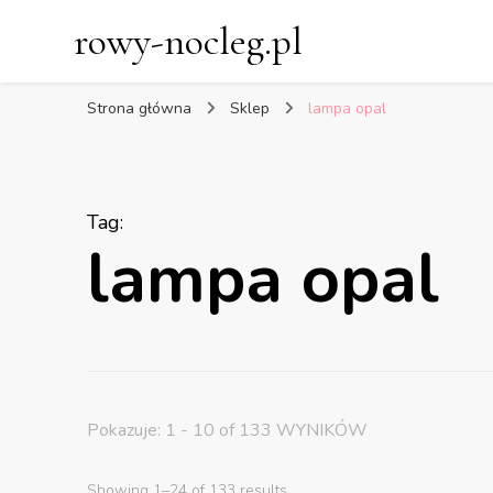
rowy-nocleg.pl
Strona główna
Sklep
lampa opal
Tag
:
lampa opal
Pokazuje: 1 - 10 of 133 WYNIKÓW
Showing 1–24 of 133 results