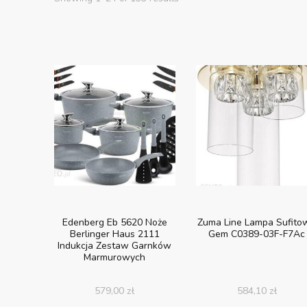
Edenberg Eb 5620 Noże
Zuma Line Lampa Sufito
Berlinger Haus 2111
Gem C0389-03F-F7Ac
Indukcja Zestaw Garnków
Marmurowych
579,00
zł
584,10
zł