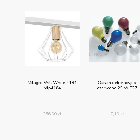
Milagro Will White 4184
Osram dekoracyjna
Mlp4184
czerwona,25 W E27
256,00
zł
7,10
zł