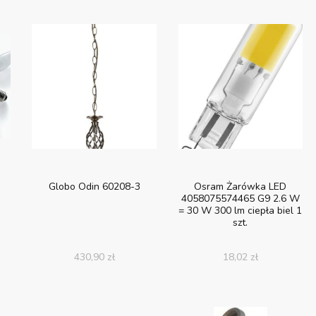
Globo Odin 60208-3
Osram Żarówka LED
4058075574465 G9 2.6 W
= 30 W 300 lm ciepła biel 1
szt.
430,90
zł
18,02
zł