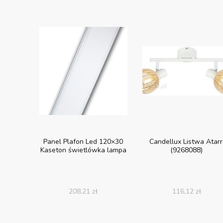
Panel Plafon Led 120×30
Candellux Listwa Atarr
Kaseton świetlówka lampa
(9268088)
208,21
zł
116,12
zł