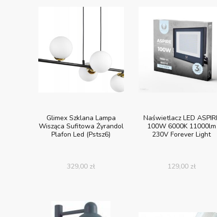
Glimex Szklana Lampa
Naświetlacz LED ASPIR
Wisząca Sufitowa Żyrandol
100W 6000K 11000lm
Plafon Led (Pstsz6)
230V Forever Light
329,00
zł
129,00
zł