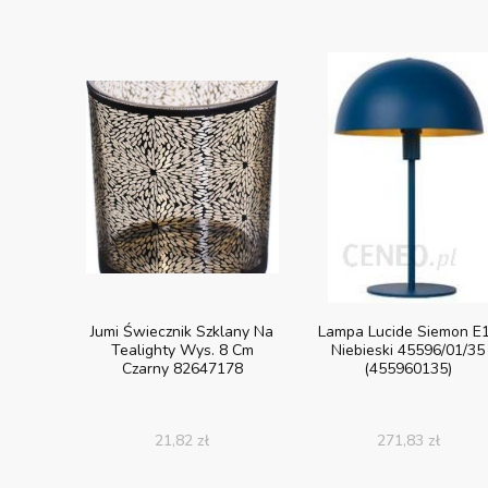
Jumi Świecznik Szklany Na
Lampa Lucide Siemon E
Tealighty Wys. 8 Cm
Niebieski 45596/01/35
Czarny 82647178
(455960135)
21,82
zł
271,83
zł