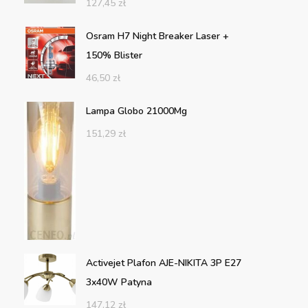
127,45
zł
Osram H7 Night Breaker Laser +
150% Blister
46,50
zł
Lampa Globo 21000Mg
151,29
zł
Activejet Plafon AJE-NIKITA 3P E27
3x40W Patyna
147,12
zł