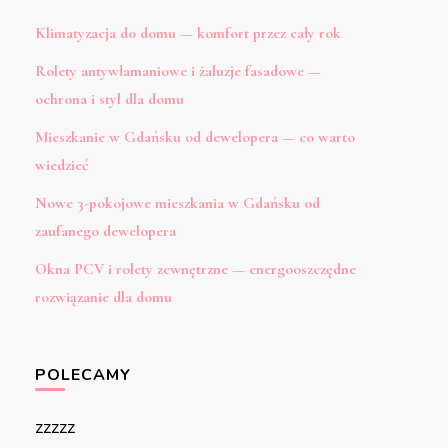
Klimatyzacja do domu — komfort przez cały rok
Rolety antywłamaniowe i żaluzje fasadowe —
ochrona i styl dla domu
Mieszkanie w Gdańsku od dewelopera — co warto
wiedzieć
Nowe 3-pokojowe mieszkania w Gdańsku od
zaufanego dewelopera
Okna PCV i rolety zewnętrzne — energooszczędne
rozwiązanie dla domu
POLECAMY
zzzzz