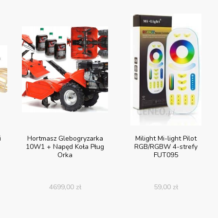
i
Hortmasz Glebogryzarka
Milight Mi-light Pilot
10W1 + Napęd Koła Pług
RGB/RGBW 4-strefy
Orka
FUT095
4699,00
zł
59,00
zł