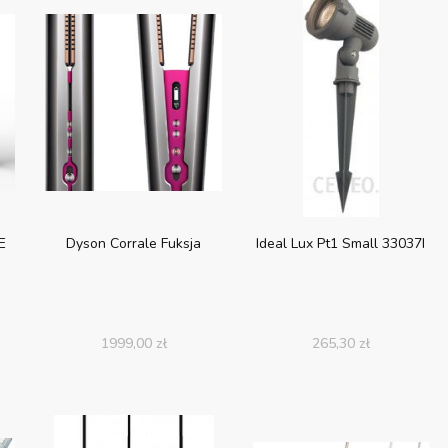
E
Dyson Corrale Fuksja
Ideal Lux Pt1 Small 33037I
1999,00
zł
265,30
zł