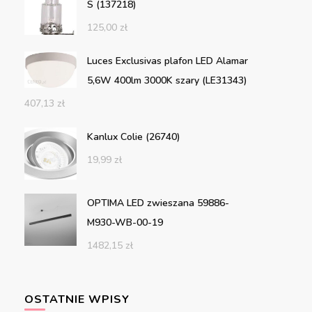
S (137218)
125,00
zł
Luces Exclusivas plafon LED Alamar
5,6W 400lm 3000K szary (LE31343)
407,13
zł
Kanlux Colie (26740)
19,99
zł
OPTIMA LED zwieszana 59886-
M930-WB-00-19
1482,15
zł
OSTATNIE WPISY