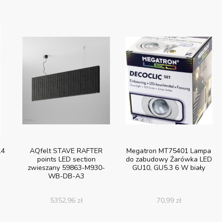
14
AQfelt STAVE RAFTER
Megatron MT75401 Lampa
points LED section
do zabudowy Żarówka LED
zwieszany 59863-M930-
GU10, GU5.3 6 W biały
WB-DB-A3
5352,96
zł
70,99
zł