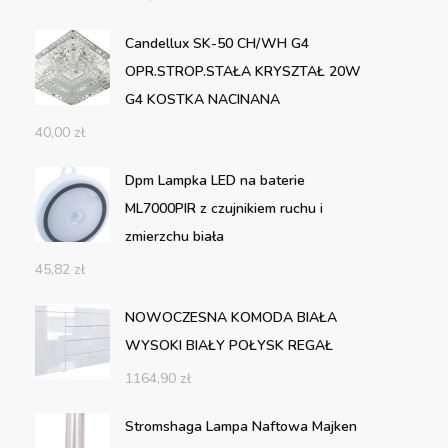
Candellux SK-50 CH/WH G4
OPR.STROP.STAŁA KRYSZTAŁ 20W
G4 KOSTKA NACINANA
40,00
zł
Dpm Lampka LED na baterie
ML7000PIR z czujnikiem ruchu i
zmierzchu biała
45,82
zł
NOWOCZESNA KOMODA BIAŁA
WYSOKI BIAŁY POŁYSK REGAŁ
1164,90
zł
Stromshaga Lampa Naftowa Majken