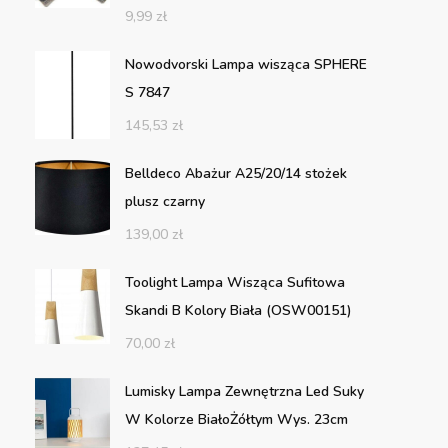
9,99
zł
Nowodvorski Lampa wisząca SPHERE
S 7847
145,53
zł
Belldeco Abażur A25/20/14 stożek
plusz czarny
139,00
zł
Toolight Lampa Wisząca Sufitowa
Skandi B Kolory Biała (OSW00151)
70,00
zł
Lumisky Lampa Zewnętrzna Led Suky
W Kolorze BiałoŻółtym Wys. 23cm