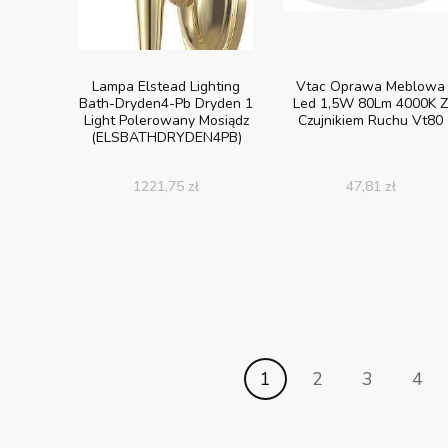
Lampa Elstead Lighting
Vtac Oprawa Meblowa
Bath-Dryden4-Pb Dryden 1
Led 1,5W 80Lm 4000K 
Light Polerowany Mosiądz
Czujnikiem Ruchu Vt80
(ELSBATHDRYDEN4PB)
1221,75
zł
47,81
zł
1
2
3
4