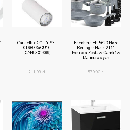
W
Candellux COLLY 93-
Edenberg Eb 5620 Noże
01689 3xGU10
Berlinger Haus 2111
(CAN9301689)
Indukcja Zestaw Garnków
Marmurowych
211,99
zł
579,00
zł