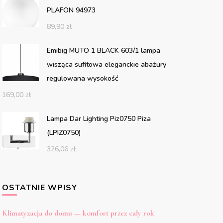
PLAFON 94973
89,90
zł
Emibig MUTO 1 BLACK 603/1 lampa
wisząca sufitowa eleganckie abażury
regulowana wysokość
169,00
zł
Lampa Dar Lighting Piz0750 Piza
(LPIZ0750)
326,06
zł
OSTATNIE WPISY
Klimatyzacja do domu — komfort przez cały rok