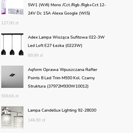
5W1 (Wifi) Mono /Cct /Rgb /Rgb+Cct 12-
24V Dc 15A Alexa Google (Wl5)
127,00
zł
Adex Lampa Wisząca Sufitowa 022-3W
Led Loft E27 Łezka (0223W)
89,99
zł
Aqform Oprawa Wpuszczana Rafter
Points 8 Led Trim M930 Kol. Czarny
Struktura (37972M930W10012)
559,65
zł
Lampa Candellux Lighting 92-28030
146,93
zł