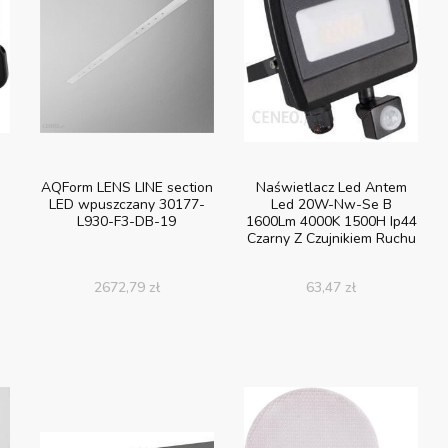
AQForm LENS LINE section
Naświetlacz Led Antem
LED wpuszczany 30177-
Led 20W-Nw-Se B
L930-F3-DB-19
1600Lm 4000K 1500H Ip44
Czarny Z Czujnikiem Ruchu
2672,79
zł
63,47
zł