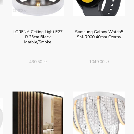
LORENA Ceiling Light E27
Samsung Galaxy Watch5
Ř 23cm Black
SM-R900 40mm Czarny
Marble/Smoke
430,50
zł
1049,00
zł