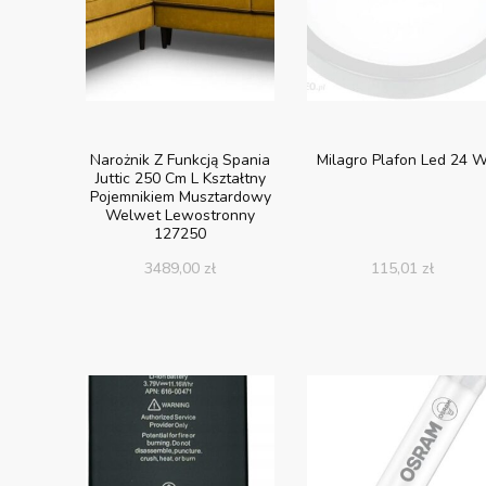
Narożnik Z Funkcją Spania
Milagro Plafon Led 24 
Juttic 250 Cm L Kształtny
Pojemnikiem Musztardowy
Welwet Lewostronny
127250
3489,00
zł
115,01
zł