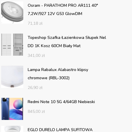
Osram - PARATHOM PRO AR111 40°
7,2W/927 12V G53 GlowDIM
71,18
zł
Topeshop Szafka Łazienkowa Słupek Nel
DD 1K Kosz 60CM Biały Mat
341,00
zł
Lampa Rabalux Alabastro klipsy
chromowe (RBL-3002)
26,90
zł
Redmi Note 10 5G 4/64GB Niebieski
845,00
zł
EGLO DURELO LAMPA SUFITOWA