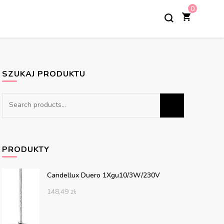
0
SZUKAJ PRODUKTU
Search
for:
PRODUKTY
Candellux Duero 1Xgu10/3W/230V
148,49
zł