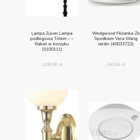
Lampa Zuiver Lampa
Wedgwood Filiżanka Ze
podłogowa Totem – –
Spodkiem Vera Wang
Rabat w koszyku
Jardin (40033722)
(5100111)
1399,00
zł
262,65
zł