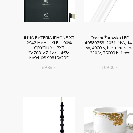
INNA BATERIA IPHONE XR
Osram Żarówka LED
2942 MAH + KLEJ 100%
4058075612051, N/A, 14.
ORYGINAŁ IPXR
W, 4000 K, biel neutralna
(9d7681d7-1ea1-4f7a-
230 V, 75000 h, 1 szt.
bb9d-6f199815a205)
89,99
zł
109,00
zł