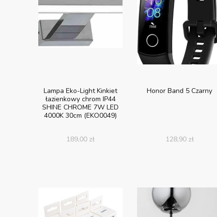
Lampa Eko-Light Kinkiet
Honor Band 5 Czarny
łazienkowy chrom IP44
SHINE CHROME 7W LED
4000K 30cm (EKO0049)
189,00
zł
128,90
zł