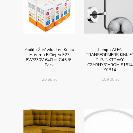
Abilite Żarówka Led Kulka
Lampa ALFA
Mleczna B.Ciepła E27
TRANSFORMERS KINKIE
8W/230V 640Lm G45 /6-
2-PUNKTOWY
Pack
CZARNY/CHROM 91514
91514
25,58
zł
159,00
zł