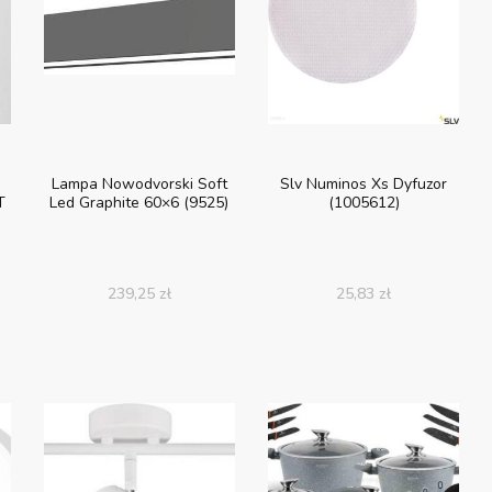
Lampa Nowodvorski Soft
Slv Numinos Xs Dyfuzor
T
Led Graphite 60×6 (9525)
(1005612)
239,25
zł
25,83
zł