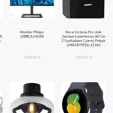
Monitor Philips
Roca Victoria Pro Unik
9
(288E2UAE00)
Zestaw Łazienkowy 60 Cm
,
Z Szufladami Czarny Połysk
(A851879351) 41342
1538,59
zł
1055,00
zł