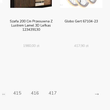
Szafa 200 Cm Przesuwna Z
Globo Gert 67104-23
Z
Lustrem Lamel 3D Lefkas
123439130
1980,00
zł
417,90
zł
→
…
415
416
417