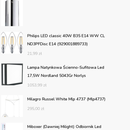
Philips LED classic 40W B35 E14 WW CL
ND3PFDisc E14 (929001889733)
21,99
zł
Lampa Natynkowa Ścienno-Sufitowa Led
17,5W Nordland 5043Gr Norlys
1053,99
zł
Milagro Russel White Mlp 4737 (Mlp4737)
295,00
zł
Miboxer (Dawniej Milight) Odbiornik Led