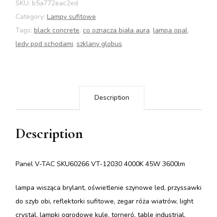
SKU:
b5a772eac2ed
Category:
Lampy sufitowe
Tags:
black concrete
,
co oznacza biała aura
,
lampa opal
,
ledy pod schodami
,
szklany globus
Description
Description
Panel V-TAC SKU60266 VT-12030 4000K 45W 3600lm
lampa wisząca brylant, oświetlenie szynowe led, przyssawki
do szyb obi, reflektorki sufitowe, zegar róża wiatrów, light
crystal, lampki ogrodowe kule, torneró, table industrial,