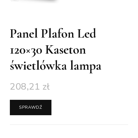
Panel Plafon Led
120×30 Kaseton
świetlówka lampa
208,21
zł
SPRAWDŹ