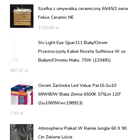
Szafka z umywalką ceramiczną 65/45/2 seria
Fokus Ceramic NE
1330,00
zł
Slv Light Eye Qpar111 Biały/Chrom
Przezroczysty Kabel Rozeta Sufitowa W ze
Białym/Chromu Maks. 75W (133481)
687,57
zł
Osram Żarówka Led Value Par16 Gu10
69W80W Biała Zimna 6500K 575Lm 120º
(Gu1069Wwc198913)
7,99
zł
Atmosphera Plakat W Ramie Jungle 60 X 90
Cm Zielone Liście