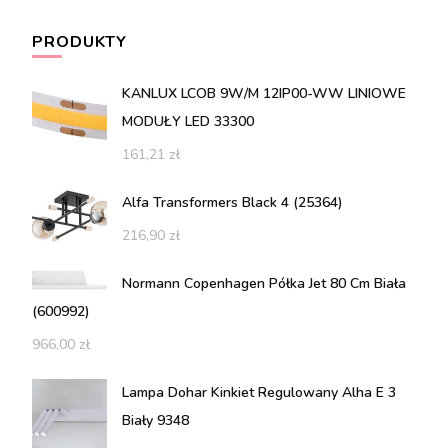
PRODUKTY
KANLUX LCOB 9W/M 12IP00-WW LINIOWE
MODUŁY LED 33300
161,21
zł
Alfa Transformers Black 4 (25364)
216,90
zł
Normann Copenhagen Półka Jet 80 Cm Biała
(600992)
966,00
zł
Lampa Dohar Kinkiet Regulowany Alha E 3
Biały 9348