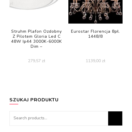
Struhm Plafon Ozdobny
Eurostar Florencja 8pł.
Z Pilotem Gloria Led C
1448/8
48W Ip44 3000K-6000K
Dim –
279,57
zł
1139,00
zł
SZUKAJ PRODUKTU
Search
for: