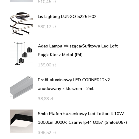
510,45
zł
Lis Lighting LUNGO 5225 H02
580,17
zł
Adex Lampa Wisząca/Sufitowa Led Loft
Pająk Klosz Metal (P4)
139,00
zł
Profil aluminiowy LED CORNER12.v2
anodowany z kloszem - 2mb
38,68
zł
Shilo Plafon Łazienkowy Led Tottori Il 10W
1000Lm 3000K Czarny Ip44 8057 (Shilo8057)
398,52
zł