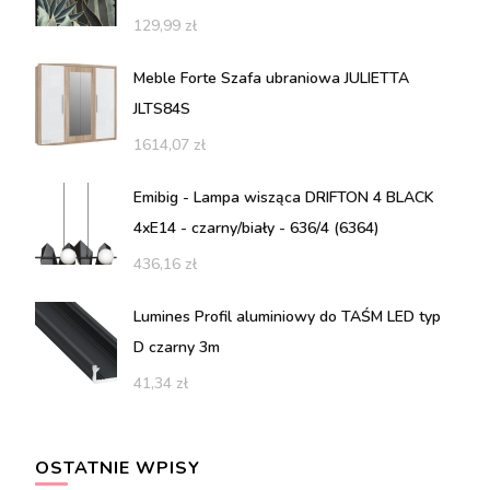
129,99
zł
Meble Forte Szafa ubraniowa JULIETTA
JLTS84S
1614,07
zł
Emibig - Lampa wisząca DRIFTON 4 BLACK
4xE14 - czarny/biały - 636/4 (6364)
436,16
zł
Lumines Profil aluminiowy do TAŚM LED typ
D czarny 3m
41,34
zł
OSTATNIE WPISY