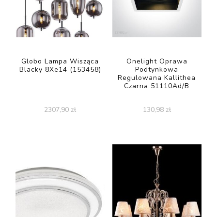
Globo Lampa Wisząca
Onelight Oprawa
Blacky 8Xe14 (153458)
Podtynkowa
Regulowana Kallithea
Czarna 51110Ad/B
2307,90
zł
130,98
zł