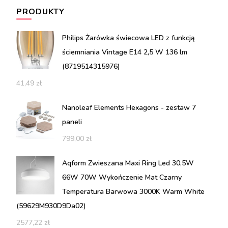
PRODUKTY
Philips Żarówka świecowa LED z funkcją
ściemniania Vintage E14 2,5 W 136 lm
(8719514315976)
41,49
zł
Nanoleaf Elements Hexagons - zestaw 7
paneli
799,00
zł
Aqform Zwieszana Maxi Ring Led 30,5W
66W 70W Wykończenie Mat Czarny
Temperatura Barwowa 3000K Warm White
(59629M930D9Da02)
2577,22
zł