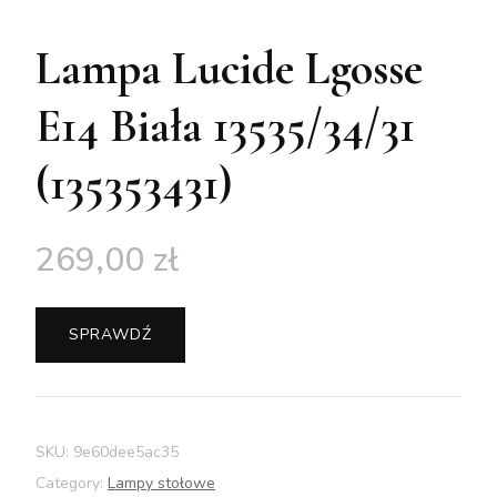
Lampa Lucide Lgosse
E14 Biała 13535/34/31
(135353431)
269,00
zł
SPRAWDŹ
SKU:
9e60dee5ac35
Category:
Lampy stołowe