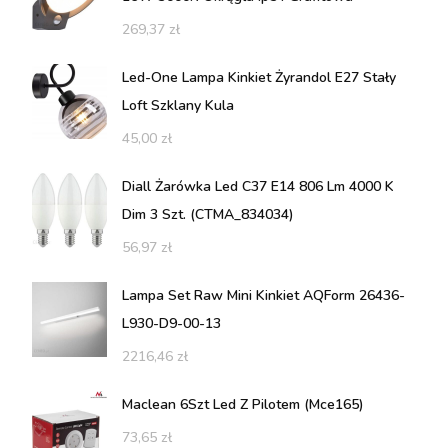
269,37
zł
Led-One Lampa Kinkiet Żyrandol E27 Stały
Loft Szklany Kula
45,00
zł
Diall Żarówka Led C37 E14 806 Lm 4000 K
Dim 3 Szt. (CTMA_834034)
56,97
zł
Lampa Set Raw Mini Kinkiet AQForm 26436-
L930-D9-00-13
2216,46
zł
Maclean 6Szt Led Z Pilotem (Mce165)
73,65
zł