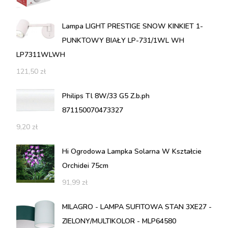
Lampa LIGHT PRESTIGE SNOW KINKIET 1-
PUNKTOWY BIAŁY LP-731/1WL WH
LP7311WLWH
121,50
zł
Philips Tl 8W/33 G5 Z.b.ph
871150070473327
9,20
zł
Hi Ogrodowa Lampka Solarna W Kształcie
Orchidei 75cm
91,99
zł
MILAGRO - LAMPA SUFITOWA STAN 3XE27 -
ZIELONY/MULTIKOLOR - MLP64580