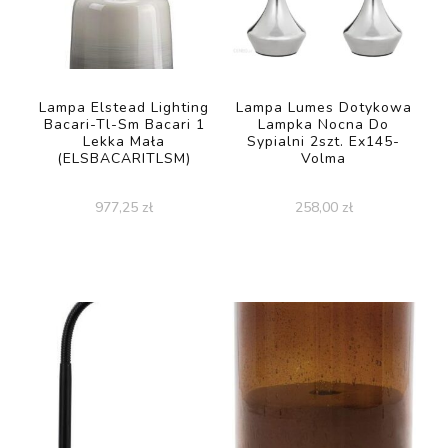
Lampa Elstead Lighting
Lampa Lumes Dotykowa
Bacari-Tl-Sm Bacari 1
Lampka Nocna Do
Lekka Mała
Sypialni 2szt. Ex145-
(ELSBACARITLSM)
Volma
977,25
zł
258,00
zł