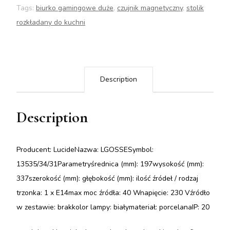
Tags:
biurko gamingowe duże
,
czujnik magnetyczny
,
stolik
rozkładany do kuchni
Description
Description
Producent: LucideNazwa: LGOSSESymbol:
13535/34/31Parametryśrednica (mm): 197wysokość (mm):
337szerokość (mm): głębokość (mm): ilość źródeł / rodzaj
trzonka: 1 x E14max moc źródła: 40 Wnapięcie: 230 Vźródło
w zestawie: brakkolor lampy: białymateriał: porcelanaIP: 20