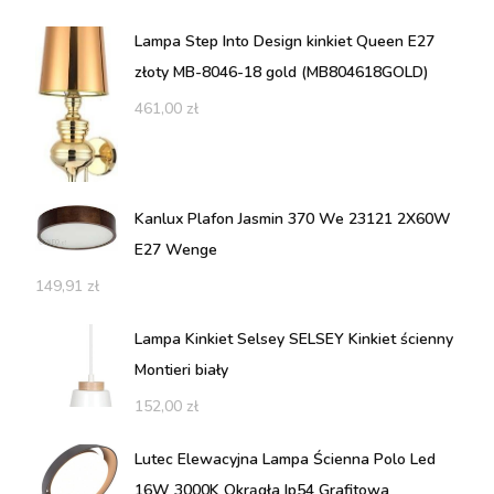
Lampa Step Into Design kinkiet Queen E27
złoty MB-8046-18 gold (MB804618GOLD)
461,00
zł
Kanlux Plafon Jasmin 370 We 23121 2X60W
E27 Wenge
149,91
zł
Lampa Kinkiet Selsey SELSEY Kinkiet ścienny
Montieri biały
152,00
zł
Lutec Elewacyjna Lampa Ścienna Polo Led
16W 3000K Okrągła Ip54 Grafitowa