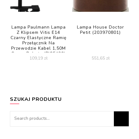
Lampa Paulmann Lampa
Lampa House Doctor
Z Klipsem Vitis E14
Petit (203970801)
Czarny Elastyczne Ramię
Przełącznik Na
Przewodzie Kabel 1,50M
Super Rabaty (Pl95430)
109,19
zł
551,65
zł
SZUKAJ PRODUKTU
Search
for: