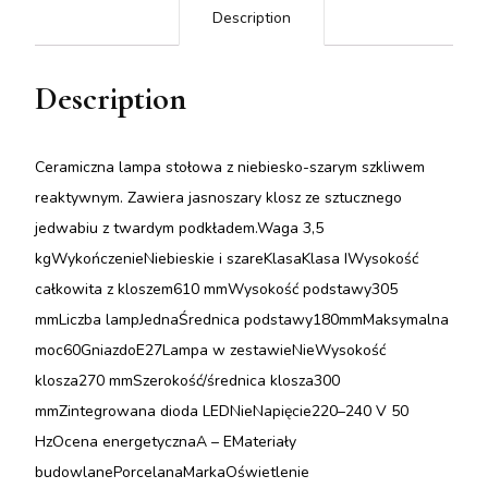
Description
Description
Ceramiczna lampa stołowa z niebiesko-szarym szkliwem
reaktywnym. Zawiera jasnoszary klosz ze sztucznego
jedwabiu z twardym podkładem.Waga 3,5
kgWykończenieNiebieskie i szareKlasaKlasa IWysokość
całkowita z kloszem610 mmWysokość podstawy305
mmLiczba lampJednaŚrednica podstawy180mmMaksymalna
moc60GniazdoE27Lampa w zestawieNieWysokość
klosza270 mmSzerokość/średnica klosza300
mmZintegrowana dioda LEDNieNapięcie220–240 V 50
HzOcena energetycznaA – EMateriały
budowlanePorcelanaMarkaOświetlenie