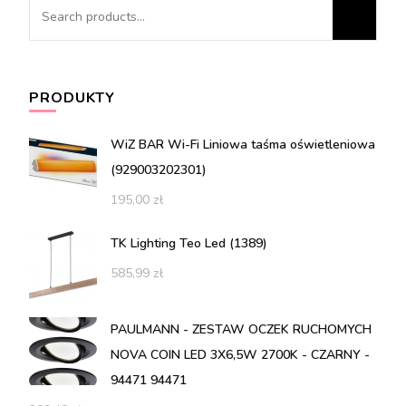
Search
for:
PRODUKTY
WiZ BAR Wi-Fi Liniowa taśma oświetleniowa
(929003202301)
195,00
zł
TK Lighting Teo Led (1389)
585,99
zł
PAULMANN - ZESTAW OCZEK RUCHOMYCH
NOVA COIN LED 3X6,5W 2700K - CZARNY -
94471 94471