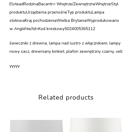
ElsteadRodzinaBacaritr> Wnętrze/ZewnętrzneWnętrzeStyl
produktuUrządzenia przenośneTyp produktuLampa
stołowaKraj pochodzeniaWielka BrytaniaWyprodukowano
w AngliiNie/td>Kod kreskowy5024005365112
świeczniki z drewna, lampa nad lustro z włącznikiem, lampy
nowy sacz, drewniany kinkiet, plafon zewnętrzny czarny, vell
yyyyy
Related products