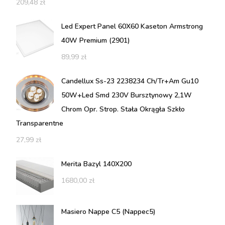
209,48
zł
Led Expert Panel 60X60 Kaseton Armstrong
40W Premium (2901)
89,99
zł
Candellux Ss-23 2238234 Ch/Tr+Am Gu10
50W+Led Smd 230V Bursztynowy 2,1W
Chrom Opr. Strop. Stała Okrągła Szkło
Transparentne
27,99
zł
Merita Bazyl 140X200
1680,00
zł
Masiero Nappe C5 (Nappec5)