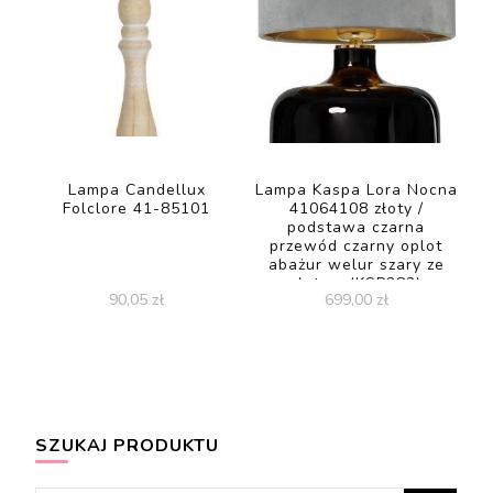
Lampa Candellux
Lampa Kaspa Lora Nocna
Folclore 41-85101
41064108 złoty /
podstawa czarna
przewód czarny oplot
abażur welur szary ze
złotem (KSP282)
90,05
zł
699,00
zł
SZUKAJ PRODUKTU