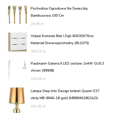
Pochodnia Ogrodowa Na Świeczkę
Bambusowa 100 Cm
29,99
zł
Vidaxl Komoda Biel I Dąb 60X30X70cm
Materiał Drewnopochodny (811075)
369,23
zł
Paulmann Galeria II LED zestaw 2x4W GU5,3
chrom (99908)
249,28
zł
Lampa Step Into Design kinkiet Queen E27
złoty MB-8046-18 gold (MB804618GOLD)
461,00
zł