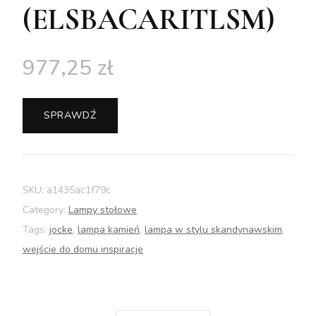
(ELSBACARITLSM)
977,25
zł
SPRAWDŹ
SKU:
a1435ac1f79c
Category:
Lampy stołowe
Tags:
jocke
,
lampa kamień
,
lampa w stylu skandynawskim
,
wejście do domu inspiracje