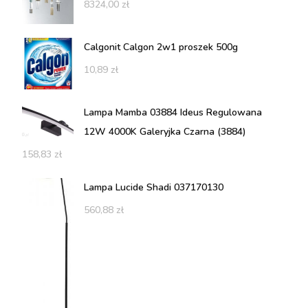
8324,00
zł
Calgonit Calgon 2w1 proszek 500g
10,89
zł
Lampa Mamba 03884 Ideus Regulowana
12W 4000K Galeryjka Czarna (3884)
158,83
zł
Lampa Lucide Shadi 037170130
560,88
zł