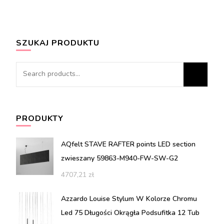
SZUKAJ PRODUKTU
Search
for:
PRODUKTY
AQfelt STAVE RAFTER points LED section
zwieszany 59863-M940-FW-SW-G2
4707,21
zł
Azzardo Louise Stylum W Kolorze Chromu
Led 75 Długości Okrągła Podsufitka 12 Tub