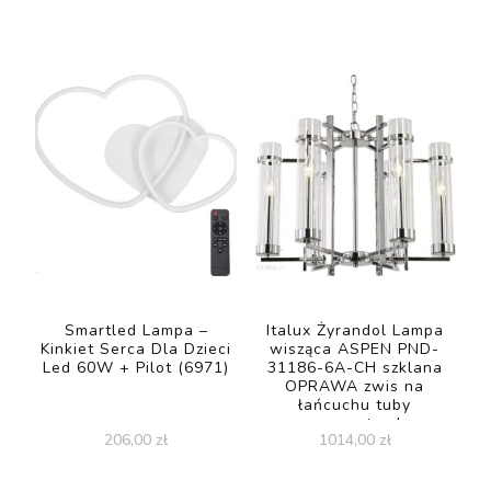
Smartled Lampa –
Italux Żyrandol Lampa
Kinkiet Serca Dla Dzieci
wisząca ASPEN PND-
Led 60W + Pilot (6971)
31186-6A-CH szklana
OPRAWA zwis na
łańcuchu tuby
przezroczyste chrom
206,00
zł
1014,00
zł
(PND311866ACH)