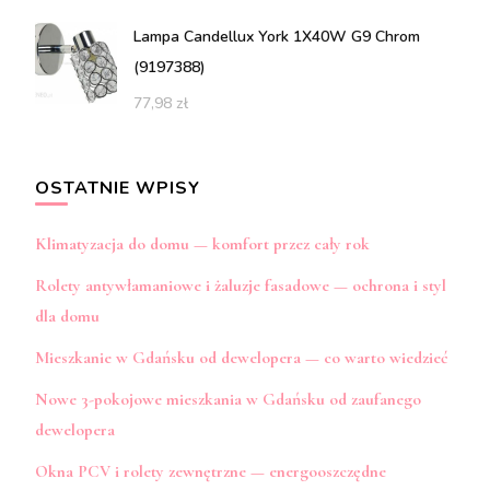
Lampa Candellux York 1X40W G9 Chrom
(9197388)
77,98
zł
OSTATNIE WPISY
Klimatyzacja do domu — komfort przez cały rok
Rolety antywłamaniowe i żaluzje fasadowe — ochrona i styl
dla domu
Mieszkanie w Gdańsku od dewelopera — co warto wiedzieć
Nowe 3-pokojowe mieszkania w Gdańsku od zaufanego
dewelopera
Okna PCV i rolety zewnętrzne — energooszczędne