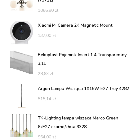
(73712)
1066,90
zł
Xiaomi Mi Camera 2K Magnetic Mount
137,00
zł
Bekuplast Pojemnik Insert 1 4 Transparentny
3,1L
28,63
zł
Argon Lampa Wisząca 1X15W E27 Troy 4282
515,14
zł
TK-Lighting lampa wisząca Marco Green
6xE27 czarno/złota 3328
964,00
zł