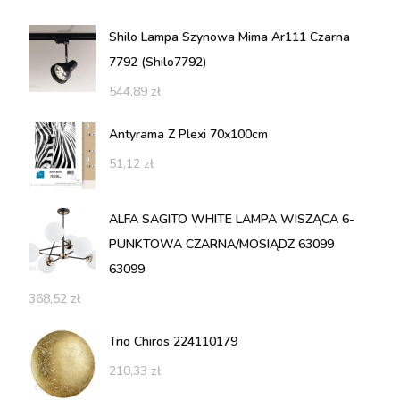
Shilo Lampa Szynowa Mima Ar111 Czarna
7792 (Shilo7792)
544,89
zł
Antyrama Z Plexi 70x100cm
51,12
zł
ALFA SAGITO WHITE LAMPA WISZĄCA 6-
PUNKTOWA CZARNA/MOSIĄDZ 63099
63099
368,52
zł
Trio Chiros 224110179
210,33
zł