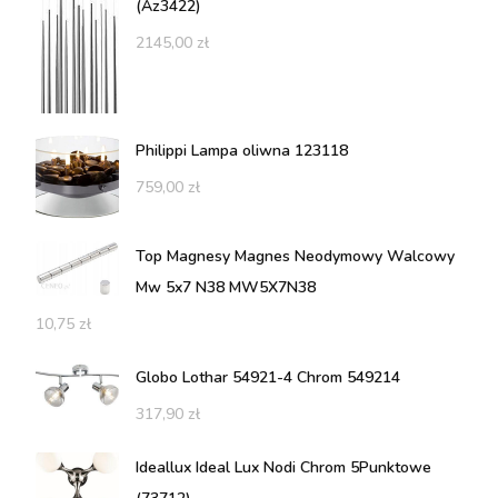
(Az3422)
2145,00
zł
Philippi Lampa oliwna 123118
759,00
zł
Top Magnesy Magnes Neodymowy Walcowy
Mw 5x7 N38 MW5X7N38
10,75
zł
Globo Lothar 54921-4 Chrom 549214
317,90
zł
Ideallux Ideal Lux Nodi Chrom 5Punktowe