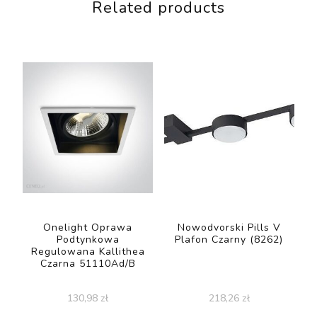
Related products
Onelight Oprawa
Nowodvorski Pills V
Podtynkowa
Plafon Czarny (8262)
Regulowana Kallithea
Czarna 51110Ad/B
130,98
zł
218,26
zł