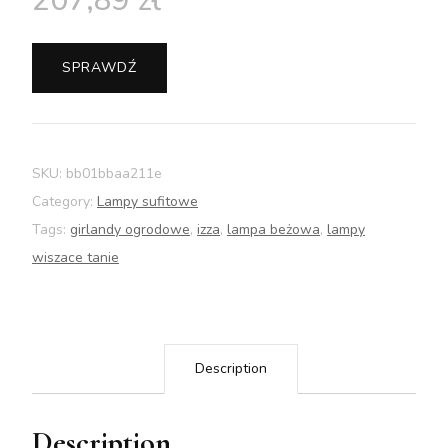
207,89
zł
SPRAWDŹ
SKU:
bb01bbaa211e
Category:
Lampy sufitowe
Tags:
girlandy ogrodowe
,
izza
,
lampa beżowa
,
lampy
wiszace tanie
Description
Description