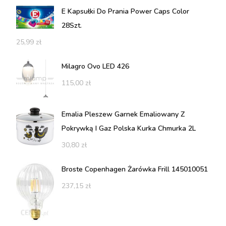
E Kapsułki Do Prania Power Caps Color
28Szt.
25,99
zł
Milagro Ovo LED 426
115,00
zł
Emalia Pleszew Garnek Emaliowany Z
Pokrywką I Gaz Polska Kurka Chmurka 2L
30,80
zł
Broste Copenhagen Żarówka Frill 145010051
237,15
zł