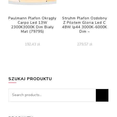
Paulmann Plafon Okrągły
Struhm Plafon Ozdobny
Carpo Led 13W
Z Pilotem Gloria Led C
2300K3000K Dim Biały
48W Ip44 3000K-6000K
Mat (79795)
Dim –
192,43
zł
279,57
zł
SZUKAJ PRODUKTU
Search
for: