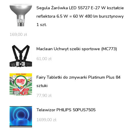
Segula Żarówka LED 55727 E-27 W kształcie
reflektora 6.5 W = 60 W 480 lm bursztynowy
1 szt.
169,00
zł
Maclean Uchwyt szelki sportowe (MC773)
61,00
zł
Fairy Tabletki do zmywarki Platinum Plus 84
sztuki
77,90
zł
Telewizor PHILIPS 50PUS7505
1699,00
zł