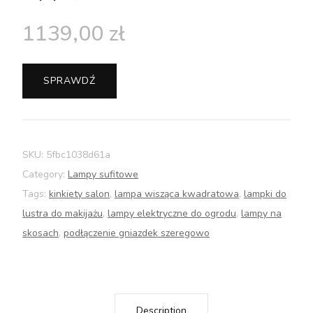
1139,00
zł
SPRAWDŹ
SKU:
5fbc1038d61a
Category:
Lampy sufitowe
Tags:
kinkiety salon
,
lampa wisząca kwadratowa
,
lampki do
lustra do makijażu
,
lampy elektryczne do ogrodu
,
lampy na
skosach
,
podłączenie gniazdek szeregowo
Description