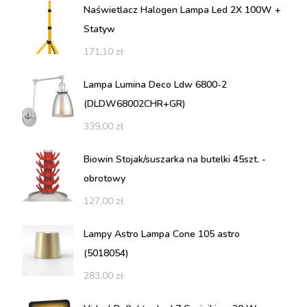
Naświetlacz Halogen Lampa Led 2X 100W +
Statyw
171,10
zł
Lampa Lumina Deco Ldw 6800-2
(DLDW68002CHR+GR)
339,00
zł
Biowin Stojak/suszarka na butelki 45szt. -
obrotowy
127,00
zł
Lampy Astro Lampa Cone 105 astro
(5018054)
283,00
zł