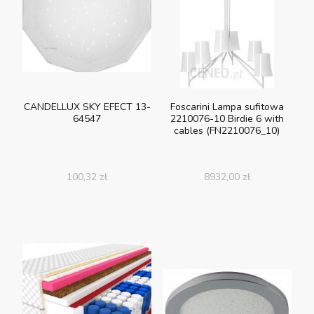
CANDELLUX SKY EFECT 13-
Foscarini Lampa sufitowa
64547
2210076-10 Birdie 6 with
cables (FN2210076_10)
100,32
zł
8932,00
zł