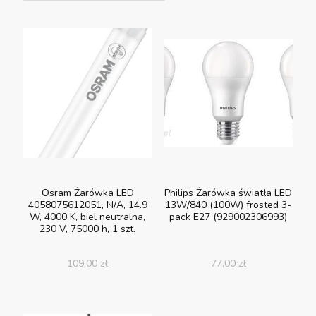
Osram Żarówka LED
Philips Żarówka światła LED
4058075612051, N/A, 14.9
13W/840 (100W) frosted 3-
W, 4000 K, biel neutralna,
pack E27 (929002306993)
230 V, 75000 h, 1 szt.
109,00
zł
77,00
zł