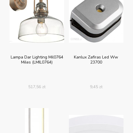
Lampa Dar Lighting Mil0764
Kanlux Zafiras Led Ww
Miles (LMIL0764)
23700
517,56
zł
9,45
zł