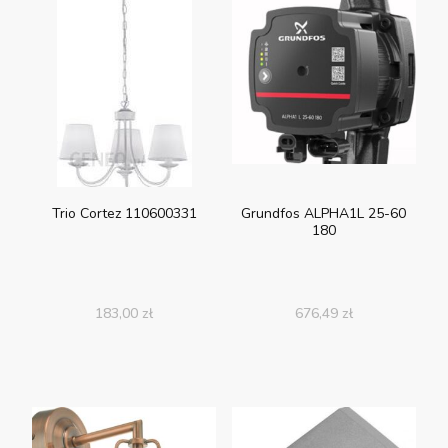
Trio Cortez 110600331
Grundfos ALPHA1L 25-60
180
183,00
zł
676,49
zł