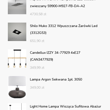
zwieszany 59900-M927-FB-DA-A2
4730,58
zł
Shilo Muko 3312 Wpuszczana Żarówki Led
(3312G53)
651,90
zł
Candellux IZZY 34-77929 4xE27
(CAN3477929)
349,99
zł
Lampa Argon Sekwana 1pł. 3050
349,00
zł
Light Home Lampa Wisząca Sufitowa Abażur