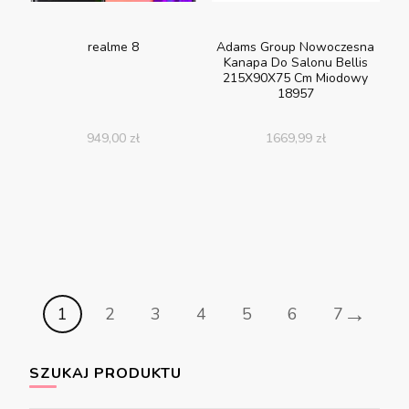
realme 8
Adams Group Nowoczesna
Kanapa Do Salonu Bellis
215X90X75 Cm Miodowy
18957
949,00
zł
1669,99
zł
→
1
2
3
4
5
6
7
SZUKAJ PRODUKTU