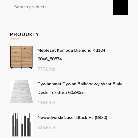
Search
for:
PRODUKTY
Meblezet Komoda Diamond Kd104
6046_80874
777,00
zł
Dywanomat Dywan Balkonowy Wzór Białe
Deski Tekstura 60x90cm
118,00
zł
Nowodvorski Laser Black Vii (8920)
445,83
zł