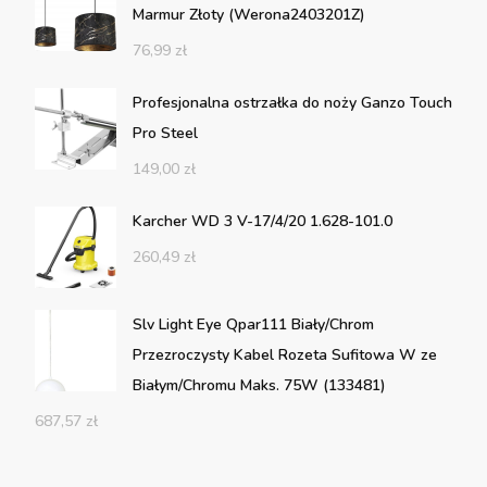
Marmur Złoty (Werona2403201Z)
76,99
zł
Profesjonalna ostrzałka do noży Ganzo Touch
Pro Steel
149,00
zł
Karcher WD 3 V-17/4/20 1.628-101.0
260,49
zł
Slv Light Eye Qpar111 Biały/Chrom
Przezroczysty Kabel Rozeta Sufitowa W ze
Białym/Chromu Maks. 75W (133481)
687,57
zł