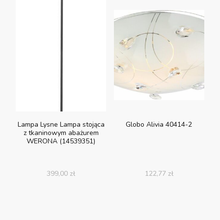
Lampa Lysne Lampa stojąca
Globo Alivia 40414-2
z tkaninowym abażurem
WERONA (14539351)
399,00
zł
122,77
zł