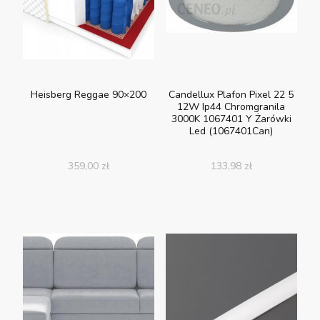
Heisberg Reggae 90×200
Candellux Plafon Pixel 22 5
12W Ip44 Chromgranila
3000K 1067401 Y Żarówki
Led (1067401Can)
359,00
zł
133,98
zł