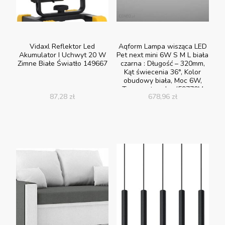
Vidaxl Reflektor Led
Aqform Lampa wisząca LED
Akumulator I Uchwyt 20 W
Pet next mini 6W S M L biała
Zimne Białe Światło 149667
czarna : Długość – 320mm,
Kąt świecenia 36°, Kolor
obudowy biała, Moc 6W,
Temperatura ba (59770M
87,28
zł
678,96
zł