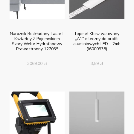
Narożnik Rozkładany Tasar L
Topmet Klosz wsuwany
Kształtny Z Pojemnikiem
„A1” mleczny do profili
Szary Welur Hydrofobowy
aluminiowych LED – 2mb
Prawostronny 127035
(J6000938)
3069,00
zł
3,59
zł