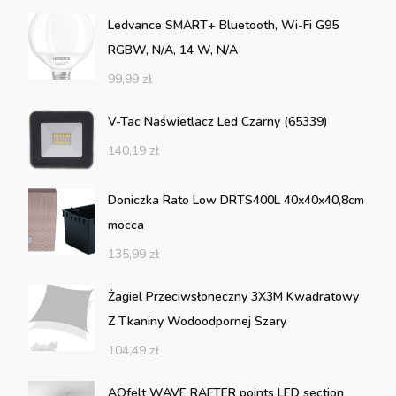
Ledvance SMART+ Bluetooth, Wi-Fi G95
RGBW, N/A, 14 W, N/A
99,99
zł
V-Tac Naświetlacz Led Czarny (65339)
140,19
zł
Doniczka Rato Low DRTS400L 40x40x40,8cm
mocca
135,99
zł
Żagiel Przeciwsłoneczny 3X3M Kwadratowy
Z Tkaniny Wodoodpornej Szary
104,49
zł
AQfelt WAVE RAFTER points LED section