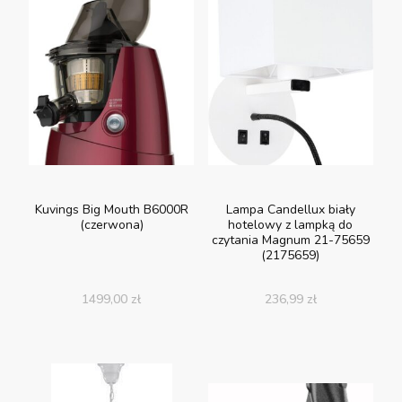
Kuvings Big Mouth B6000R
Lampa Candellux biały
(czerwona)
hotelowy z lampką do
czytania Magnum 21-75659
(2175659)
1499,00
zł
236,99
zł