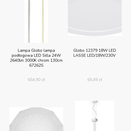
Lampa Globo lampa
Globo 12379 18W LED
podłogowa LED Silla 24W
LASSE LED/18W/230V
2640lm 3000K chrom 130cm
67262S
654,90
zł
65,49
zł