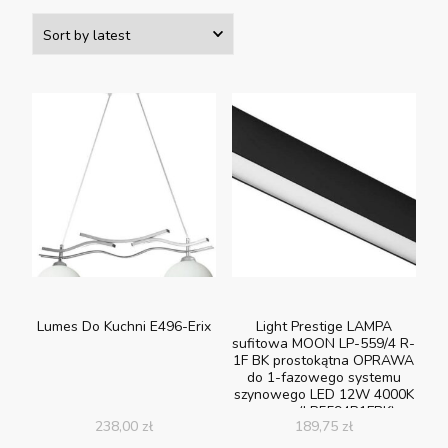
Lumes Do Kuchni E496-Erix
Light Prestige LAMPA
sufitowa MOON LP-559/4 R-
1F BK prostokątna OPRAWA
do 1-fazowego systemu
szynowego LED 12W 4000K
czarna (LP5594R1FBK)
238,00
zł
189,75
zł