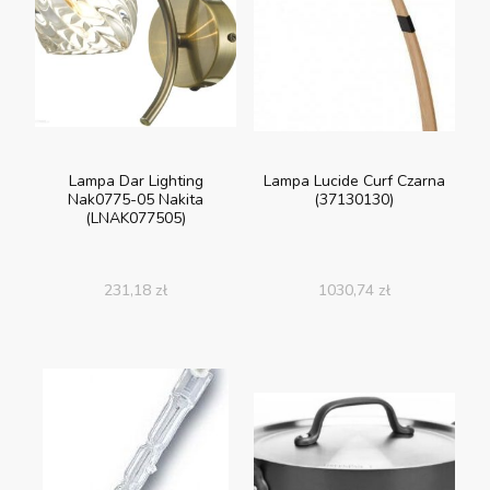
Lampa Dar Lighting
Lampa Lucide Curf Czarna
Nak0775-05 Nakita
(37130130)
(LNAK077505)
231,18
zł
1030,74
zł