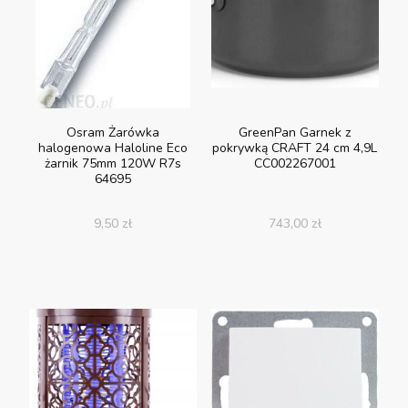
Osram Żarówka
GreenPan Garnek z
halogenowa Haloline Eco
pokrywką CRAFT 24 cm 4,9L
żarnik 75mm 120W R7s
CC002267001
64695
9,50
zł
743,00
zł