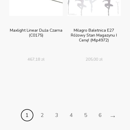
Maxlight Linear Duża Czarna
Milagro Baletnica E27
(C0175)
Różowy Stan Magazynu I
Cenę! (Mlp4972)
467,18
zł
205,00
zł
→
1
2
3
4
5
6