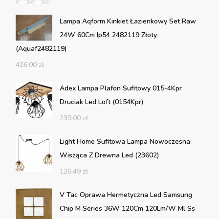
Lampa Aqform Kinkiet Łazienkowy Set Raw
24W 60Cm Ip54 2482119 Złoty
(Aquaf2482119)
426,00
zł
Adex Lampa Plafon Sufitowy 015-4Kpr
Druciak Led Loft (0154Kpr)
239,00
zł
Light Home Sufitowa Lampa Nowoczesna
Wisząca Z Drewna Led (23602)
126,49
zł
V Tac Oprawa Hermetyczna Led Samsung
Chip M Series 36W 120Cm 120Lm/W Ml Ss