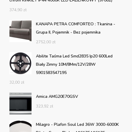
chrom KINKIET IP44 4000K LED ŁAZIENKOWY (97082)
374,90
zł
KANAPA PETRA COMFORTEO : Tkanina -
Grupa II, Pojemnik - Bez pojemnika
2752,00
zł
Abilite Taśma Led Smd2835 Ip20 600Led
Biały Zimny 10M/8Mm/12V/28W
5901583547195
32,00
zł
Amica AMG20E70GSV
323,92
zł
Milagro - Plafon Soul Led 36W 3000-6000K