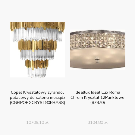
Copel Kryształowy żyrandol
Ideallux Ideal Lux Roma
pałacowy do salonu mosiądz
Chrom Kryształ 12Punktowe
(CGPIPORGCRYST80BRASS)
(87870)
10709,10
zł
3104,80
zł