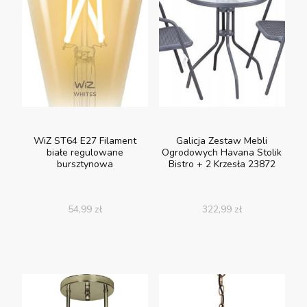
WiZ ST64 E27 Filament
Galicja Zestaw Mebli
białe regulowane
Ogrodowych Havana Stolik
bursztynowa
Bistro + 2 Krzesła 23872
54,99
zł
322,99
zł