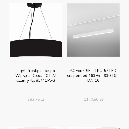
Light Prestige Lampa
AQForm SET TRU 57 LED
Wisząca Delos 40 E27
suspended 16395-L930-D5-
Czarny (Lp81441Pbk)
DA-16
183,75
zł
1170,96
zł