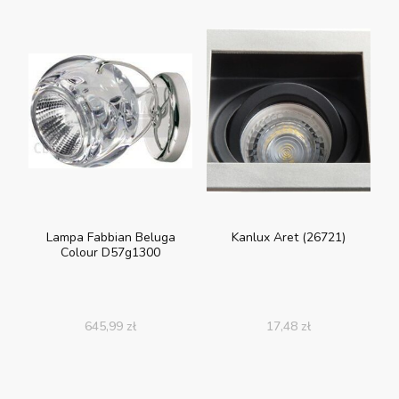
Lampa Fabbian Beluga
Kanlux Aret (26721)
Colour D57g1300
645,99
zł
17,48
zł