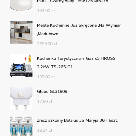
Pilot - Czarny/Biały - Ml6175 Ml6175
153,90
zł
Meble Kuchenne .Już Skręcone ,Na Wymiar
,Modułowe
2699,00
zł
Kuchenka Turystyczna + Gaz x1 TIROSS
2.2kW TS-265-G1
105,00
zł
Globo GL31908
17,90
zł
Znicz szklany Bolsius 3S Maryja 36H 6szt.
19,24
zł