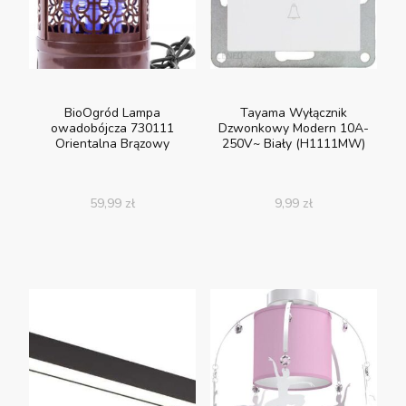
BioOgród Lampa
Tayama Wyłącznik
owadobójcza 730111
Dzwonkowy Modern 10A-
Orientalna Brązowy
250V~ Biały (H1111MW)
59,99
zł
9,99
zł