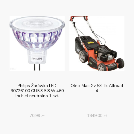
Philips Żarówka LED
Oleo-Mac Gv 53 Tk Allroad
30726100 GU5.3 5.8 W 460
4
lm biel neutralna 1 szt.
70,99
zł
1849,00
zł