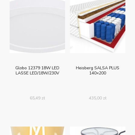
Globo 12379 18W LED
Heisberg SALSA PLUS
LASSE LED/18W/230V
140×200
65,49
zł
435,00
zł