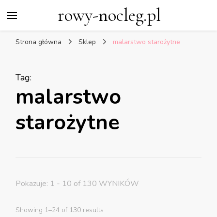
rowy-nocleg.pl
Strona główna
Sklep
malarstwo starożytne
Tag
:
malarstwo
starożytne
Pokazuje: 1 - 10 of 130 WYNIKÓW
Showing 1–24 of 130 results