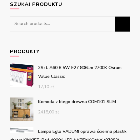
SZUKAJ PRODUKTU
Search
for:
PRODUKTY
3Szt. A60 8 5W E27 806Lm 2700K Osram
Value Classic
17,10
zł
Komoda z litego drewna COM101 SLIM
2418,00
zł
Lampa Eglo VADUMI oprawa ścienna plastik