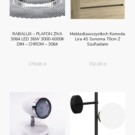
RABALUX – PLAFON ZIVA
Mebledlawszystkich Komoda
3064 LED 36W 3000-6000K
Lira 4S Sonoma 70cm Z
DIM – CHROM – 3064
Szufladami
278,68
zł
352,00
zł