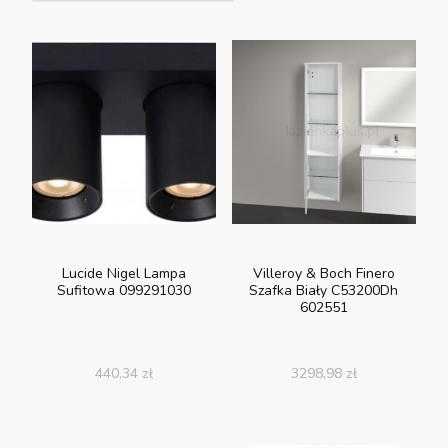
Lucide Nigel Lampa
Villeroy & Boch Finero
Sufitowa 099291030
Szafka Biały C53200Dh
602551
440,34
zł
3298,98
zł