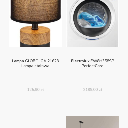
Lampa GLOBO IGA 21623
Electrolux EW8H358SP
Lampa stołowa
PerfectCare
125,90
zł
2199,00
zł