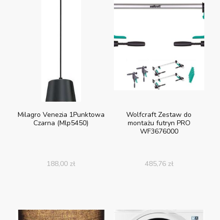
Milagro Venezia 1Punktowa
Wolfcraft Zestaw do
Czarna (Mlp5450)
montażu futryn PRO
WF3676000
188,00
zł
485,76
zł