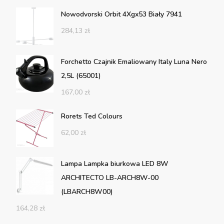
Nowodvorski Orbit 4Xgx53 Biały 7941
284,13
zł
Forchetto Czajnik Emaliowany Italy Luna Nero
2,5L (65001)
167,00
zł
Rorets Ted Colours
62,00
zł
Lampa Lampka biurkowa LED 8W
ARCHITECTO LB-ARCH8W-00
(LBARCH8W00)
164,28
zł