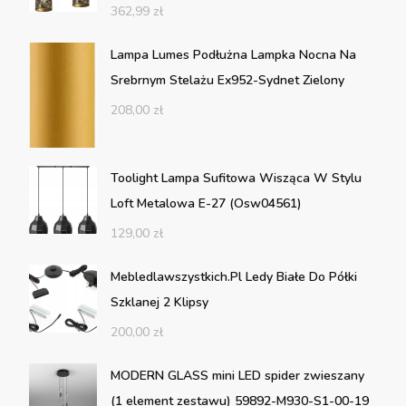
362,99
zł
Lampa Lumes Podłużna Lampka Nocna Na
Srebrnym Stelażu Ex952-Sydnet Zielony
208,00
zł
Toolight Lampa Sufitowa Wisząca W Stylu
Loft Metalowa E-27 (Osw04561)
129,00
zł
Mebledlawszystkich.Pl Ledy Białe Do Półki
Szklanej 2 Klipsy
200,00
zł
MODERN GLASS mini LED spider zwieszany
(1 element zestawu) 59892-M930-S1-00-19