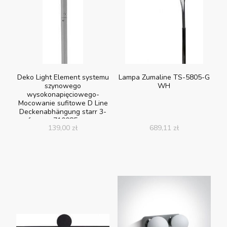
Deko Light Element systemu
Lampa Zumaline TS-5805-G
szynowego
WH
wysokonapięciowego-
Mocowanie sufitowe D Line
Deckenabhängung starr 3-
fazowy 710085, szary
139,00
zł
689,11
zł