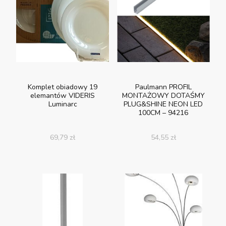
Komplet obiadowy 19
Paulmann PROFIL
elemantów VIDERIS
MONTAŻOWY DOTAŚMY
Luminarc
PLUG&SHINE NEON LED
100CM – 94216
69,79
zł
54,55
zł