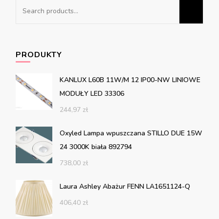
Search
for:
PRODUKTY
KANLUX L60B 11W/M 12 IP00-NW LINIOWE
MODUŁY LED 33306
244,97
zł
Oxyled Lampa wpuszczana STILLO DUE 15W
24 3000K biała 892794
738,00
zł
Laura Ashley Abażur FENN LA1651124-Q
406,40
zł