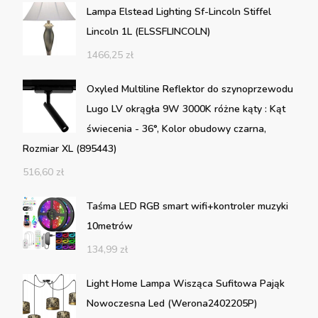
Lampa Elstead Lighting Sf-Lincoln Stiffel
Lincoln 1L (ELSSFLINCOLN)
1466,25
zł
Oxyled Multiline Reflektor do szynoprzewodu
Lugo LV okrągła 9W 3000K różne kąty : Kąt
świecenia - 36°, Kolor obudowy czarna,
Rozmiar XL (895443)
516,60
zł
Taśma LED RGB smart wifi+kontroler muzyki
10metrów
134,99
zł
Light Home Lampa Wisząca Sufitowa Pająk
Nowoczesna Led (Werona2402205P)