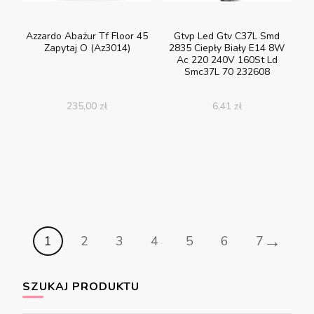
Azzardo Abażur Tf Floor 45
Gtvp Led Gtv C37L Smd
Zapytaj O (Az3014)
2835 Ciepły Biały E14 8W
Ac 220 240V 160St Ld
Smc37L 70 232608
235,00
zł
6,41
zł
→
1
2
3
4
5
6
7
SZUKAJ PRODUKTU