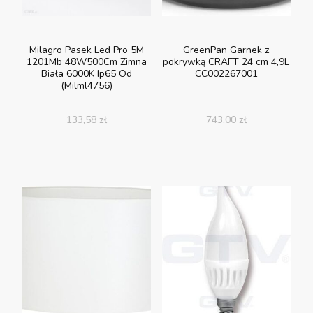
Milagro Pasek Led Pro 5M
GreenPan Garnek z
1201Mb 48W500Cm Zimna
pokrywką CRAFT 24 cm 4,9L
Biała 6000K Ip65 Od
CC002267001
(Milml4756)
133,58
zł
743,00
zł