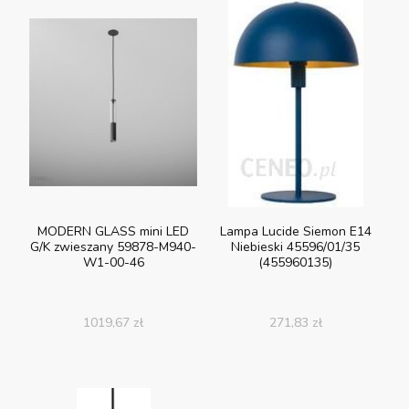
MODERN GLASS mini LED
Lampa Lucide Siemon E14
G/K zwieszany 59878-M940-
Niebieski 45596/01/35
W1-00-46
(455960135)
1019,67
zł
271,83
zł