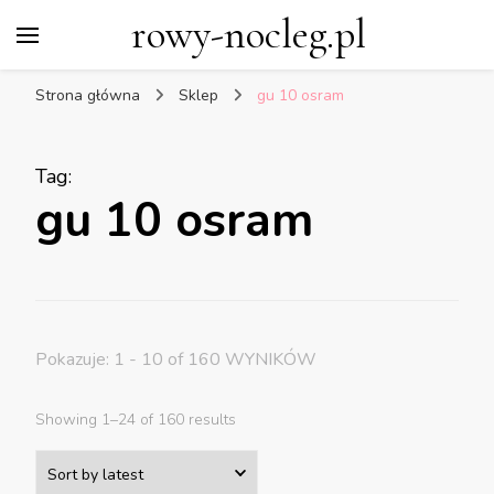
rowy-nocleg.pl
Strona główna
Sklep
gu 10 osram
Tag
:
gu 10 osram
Pokazuje: 1 - 10 of 160 WYNIKÓW
Showing 1–24 of 160 results