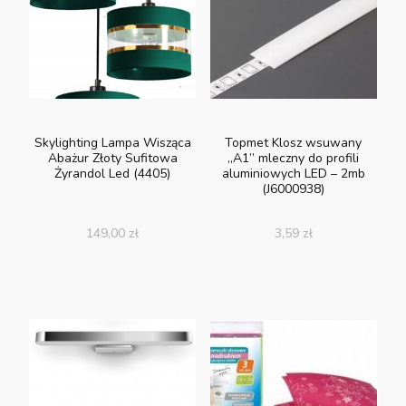
Skylighting Lampa Wisząca
Topmet Klosz wsuwany
Abażur Złoty Sufitowa
„A1” mleczny do profili
Żyrandol Led (4405)
aluminiowych LED – 2mb
(J6000938)
149,00
zł
3,59
zł