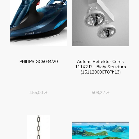
PHILIPS GC5034/20
Aqform Reflektor Ceres
111X2 R – Biały Struktura
(151120000T8Ph13)
455,00
zł
509,22
zł