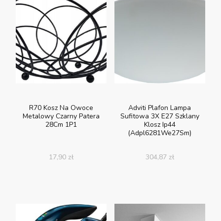
R70 Kosz Na Owoce
Adviti Plafon Lampa
Metalowy Czarny Patera
Sufitowa 3X E27 Szklany
28Cm 1P1
Klosz Ip44
(Adpl6281We27Sm)
17,90
zł
304,87
zł