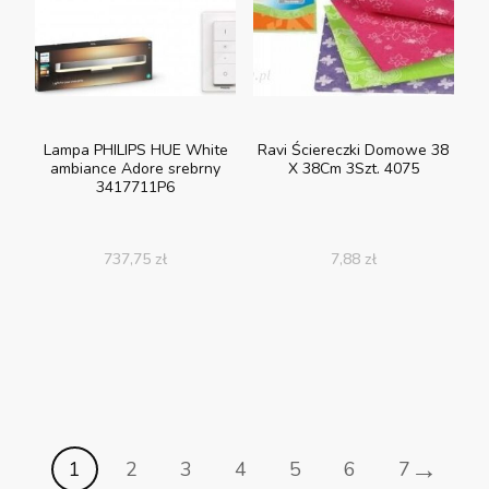
Lampa PHILIPS HUE White
Ravi Ściereczki Domowe 38
ambiance Adore srebrny
X 38Cm 3Szt. 4075
3417711P6
737,75
zł
7,88
zł
→
1
2
3
4
5
6
7