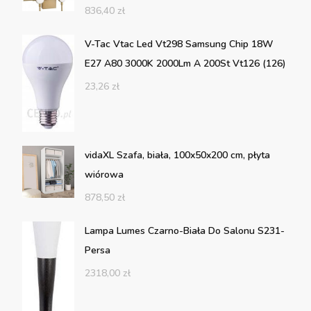
836,40
zł
V-Tac Vtac Led Vt298 Samsung Chip 18W
E27 A80 3000K 2000Lm A 200St Vt126 (126)
23,26
zł
vidaXL Szafa, biała, 100x50x200 cm, płyta
wiórowa
878,50
zł
Lampa Lumes Czarno-Biała Do Salonu S231-
Persa
2318,00
zł