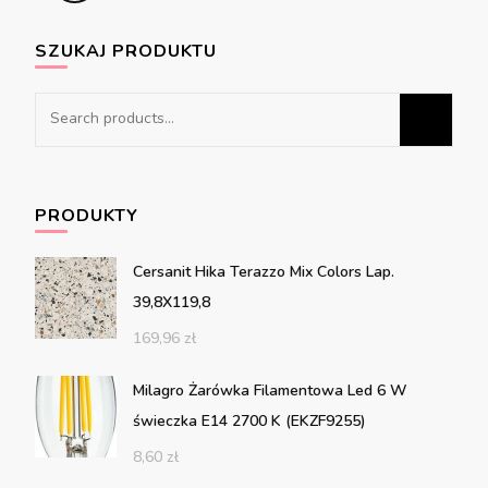
SZUKAJ PRODUKTU
Search
for:
PRODUKTY
Cersanit Hika Terazzo Mix Colors Lap.
39,8X119,8
169,96
zł
Milagro Żarówka Filamentowa Led 6 W
świeczka E14 2700 K (EKZF9255)
8,60
zł