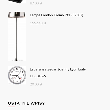
87,00
zł
Lampa London Cromo Pt1 (32382)
1552,40
zł
Esperanza Zegar ścienny Lyon biały
EHC016W
20,00
zł
OSTATNIE WPISY