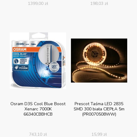
1399,00
zł
198,03
zł
Osram D3S Cool Blue Boost
Prescot Taśma LED 2835
Xenarc 7000K
SMD 300 biała CIEPŁA 5m
66340CBBHCB
(PR0070508WW)
743,10
zł
15,99
zł