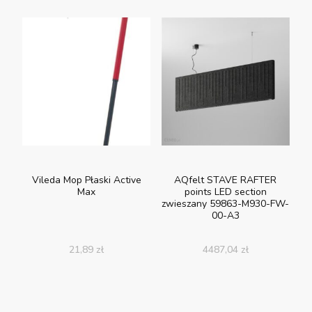
Vileda Mop Płaski Active
AQfelt STAVE RAFTER
Max
points LED section
zwieszany 59863-M930-FW-
00-A3
21,89
zł
4487,04
zł