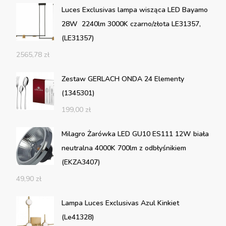
Luces Exclusivas lampa wisząca LED Bayamo
28W 2240lm 3000K czarno/złota LE31357,
(LE31357)
2565,78
zł
Zestaw GERLACH ONDA 24 Elementy
(1345301)
199,00
zł
Milagro Żarówka LED GU10 ES111 12W biała
neutralna 4000K 700lm z odbłyśnikiem
(EKZA3407)
49,90
zł
Lampa Luces Exclusivas Azul Kinkiet
(Le41328)