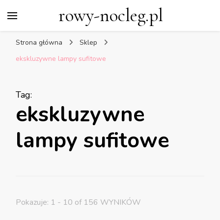
rowy-nocleg.pl
Strona główna
Sklep
ekskluzywne lampy sufitowe
Tag
:
ekskluzywne
lampy sufitowe
Pokazuje: 1 - 10 of 156 WYNIKÓW