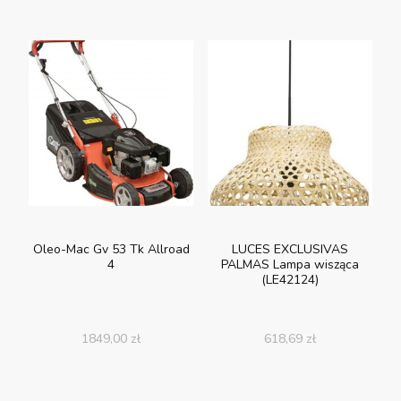
Oleo-Mac Gv 53 Tk Allroad
LUCES EXCLUSIVAS
4
PALMAS Lampa wisząca
(LE42124)
1849,00
zł
618,69
zł