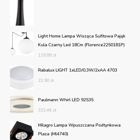
Light Home Lampa Wisząca Sufitowa Pająk
Kula Czarny Led 18Cm (Florence2250181P)
119,99
zł
Rabalux LIGHT 1xLED/0,3W/2xAA 4703
21,90
zł
Paulmann Whirl LED 92535
332,46
zł
Milagro Lampa Wpuszczana Podtynkowa
Plaza (Ml4740)