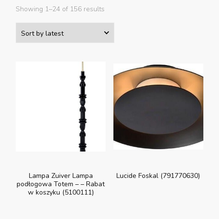
Showing 1–24 of 156 results
Lampa Zuiver Lampa
Lucide Foskal (791770630)
podłogowa Totem – – Rabat
w koszyku (5100111)