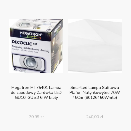
Megatron MT75401 Lampa
Smartled Lampa Sufitowa
do zabudowy Żarówka LED
Plafon Natynkowyled 70W
GU10, GU5.3 6 W biały
45Cm (80126450White)
70,99
zł
240,00
zł