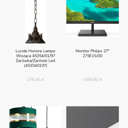
Lucide Honore Lampa
Monitor Philips 27″
Wisząca 45354/01/97
275E1S/00
Żarówka/Żarówki Led
(453540197)
376,38
zł
1059,00
zł