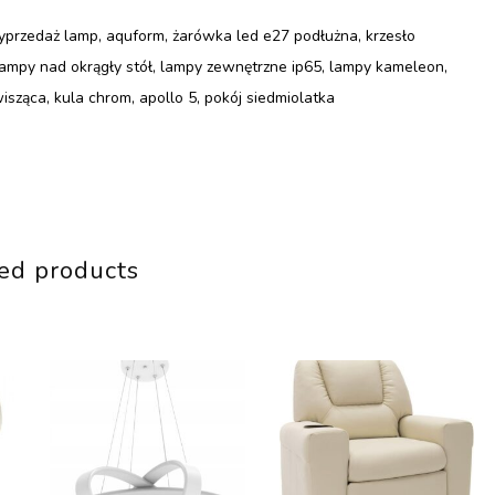
wyprzedaż lamp, aquform, żarówka led e27 podłużna, krzesło
lampy nad okrągły stół, lampy zewnętrzne ip65, lampy kameleon,
ząca, kula chrom, apollo 5, pokój siedmiolatka
ed products