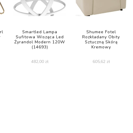
rl
Smartled Lampa
Shumee Fotel
y
Sufitowa Wisząca Led
Rozkładany Obity
Żyrandol Modern 120W
Sztuczną Skórą
(14693)
Kremowy
482,00
zł
605,62
zł