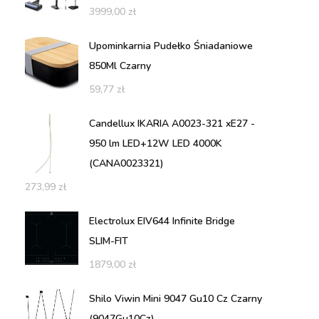
3999,00
zł
Upominkarnia Pudełko Śniadaniowe
850Ml Czarny
59,77
zł
Candellux IKARIA A0023-321 xE27 -
950 lm LED+12W LED 4000K
(CANA0023321)
273,99
zł
Electrolux EIV644 Infinite Bridge
SLIM-FIT
1879,00
zł
Shilo Viwin Mini 9047 Gu10 Cz Czarny
(9047Gu10Cz)