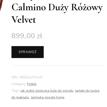
Calmino Duży Różowy
Velvet
899,00
zł
SPRAWDŹ
SKU:
9922a127c3c0
Category:
Fotele
Tags:
jak zrobić świecące kule do ogrodu
,
lampki do lustra
do makijażu
,
żarówka google home