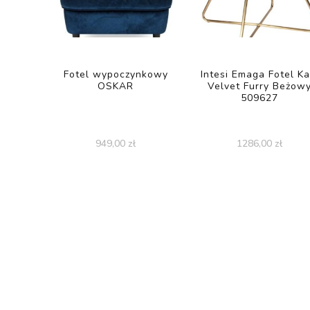
Fotel wypoczynkowy
Intesi Emaga Fotel Ka
OSKAR
Velvet Furry Beżow
509627
949,00
zł
1286,00
zł