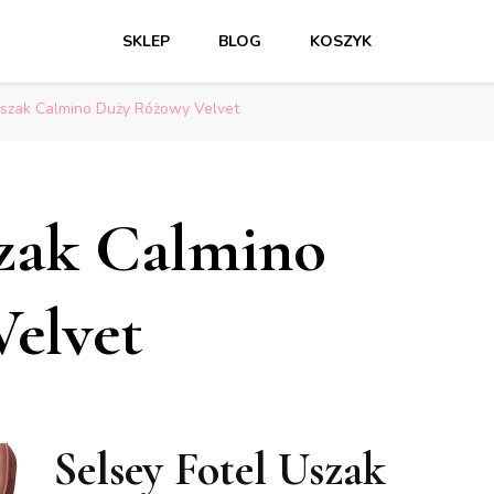
SKLEP
BLOG
KOSZYK
Uszak Calmino Duży Różowy Velvet
szak Calmino
elvet
Selsey Fotel Uszak