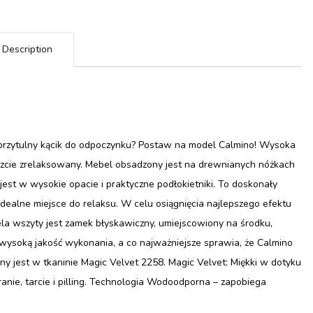
Description
 przytulny kącik do odpoczynku? Postaw na model Calmino! Wysoka
szcie zrelaksowany. Mebel obsadzony jest na drewnianych nóżkach
est w wysokie opacie i praktyczne podłokietniki. To doskonały
dealne miejsce do relaksu. W celu osiągnięcia najlepszego efektu
tela wszyty jest zamek błyskawiczny, umiejscowiony na środku,
wysoką jakość wykonania, a co najważniejsze sprawia, że Calmino
ny jest w tkaninie Magic Velvet 2258. Magic Velvet: Miękki w dotyku
nie, tarcie i pilling. Technologia Wodoodporna – zapobiega