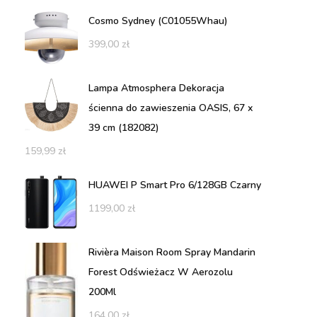
Cosmo Sydney (C01055Whau)
399,00
zł
Lampa Atmosphera Dekoracja
ścienna do zawieszenia OASIS, 67 x
39 cm (182082)
159,99
zł
HUAWEI P Smart Pro 6/128GB Czarny
1199,00
zł
Rivièra Maison Room Spray Mandarin
Forest Odświeżacz W Aerozolu
200Ml
164,00
zł