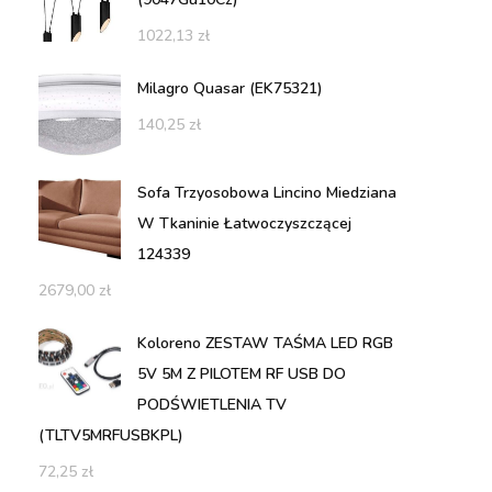
1022,13
zł
Milagro Quasar (EK75321)
140,25
zł
Sofa Trzyosobowa Lincino Miedziana
W Tkaninie Łatwoczyszczącej
124339
2679,00
zł
Koloreno ZESTAW TAŚMA LED RGB
5V 5M Z PILOTEM RF USB DO
PODŚWIETLENIA TV
(TLTV5MRFUSBKPL)
72,25
zł