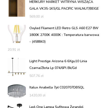
MERKURY MARKET WITRYNA WISZĄCA
GALA VK35-1KS/GL PACIFIC WALNUT/BEIGE
569,00
zł
Oxyled Filament LED Retro GLS A60 E27 8W
1800K 2700K 4000K : Temperatura barwowa
- (458843)
20,91
zł
Light Prestige Arizona 6 6Xgu10 Linia
Czarna/Złota Lp 074/6Pl Bk/Gd
507,76
zł
Italux Anabella 7pł C020707DB5QL
1420,00
zł
Led-One Lampa Sufitowa Żyrandol