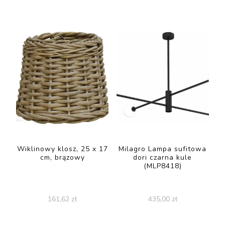
Wiklinowy klosz, 25 x 17
Milagro Lampa sufitowa
cm, brązowy
dori czarna kule
(MLP8418)
161,62
zł
435,00
zł