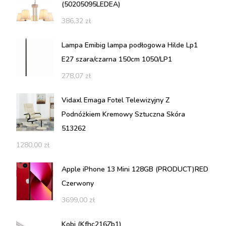
(50205095LEDEA)
386,32
zł
Lampa Emibig lampa podłogowa Hilde Lp1
E27 szara/czarna 150cm 1050/LP1
278,07
zł
Vidaxl Emaga Fotel Telewizyjny Z
Podnóżkiem Kremowy Sztuczna Skóra
513262
1280,00
zł
Apple iPhone 13 Mini 128GB (PRODUCT)RED
Czerwony
3699,00
zł
Kobi (Kfhc216Zb1)