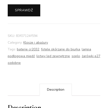
SPRAWDŹ
SKU:
83f07124f594
Category:
Klosze i abażury
Tags:
baterie cr2032
,
fotele skórzane do biurka
,
lampa
podłogowa miedź
,
listwy led zewnętrzne
,
soplo
,
żarówki e27
ozdobne
Description
Description