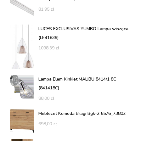
81,95
zł
LUCES EXCLUSIVAS YUMBO Lampa wisząca
(LE41839)
1098,39
zł
Lampa Elem Kinkiet MALIBU 8414/1 8C
(841418C)
88,00
zł
Meblezet Komoda Bragi Bgk-2 5576_73802
698,00
zł