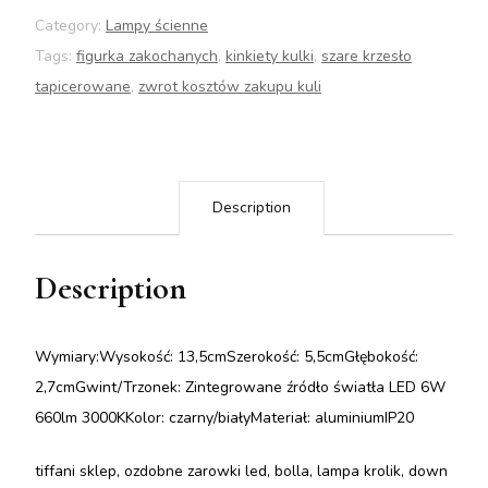
Category:
Lampy ścienne
Tags:
figurka zakochanych
,
kinkiety kulki
,
szare krzesło
tapicerowane
,
zwrot kosztów zakupu kuli
Description
Description
Wymiary:Wysokość: 13,5cmSzerokość: 5,5cmGłębokość:
2,7cmGwint/Trzonek: Zintegrowane źródło światła LED 6W
660lm 3000KKolor: czarny/białyMateriał: aluminiumIP20
tiffani sklep, ozdobne zarowki led, bolla, lampa krolik, down