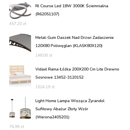
Rl Course Led 18W 3000K Ściemnialna
(R62051107)
457,20
zł
Metal-Gum Daszek Nad Drzwi Zadaszenie
120X80 Poliwęglan (KLASK80X120)
148,00
zł
Vidaxl Rama Łóżka 200X200 Cm Lite Drewno
Sosnowe 13452-3120152
1524,19
zł
Light Home Lampa Wisząca Żyrandol
Sufitowy Abażur Złoty Wzór
(Werona2405201)
76,99
zł