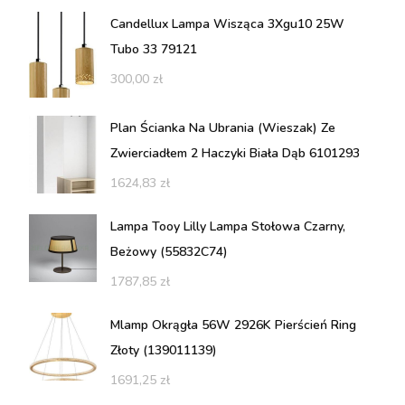
Candellux Lampa Wisząca 3Xgu10 25W
Tubo 33 79121
300,00
zł
Plan Ścianka Na Ubrania (Wieszak) Ze
Zwierciadłem 2 Haczyki Biała Dąb 6101293
1624,83
zł
Lampa Tooy Lilly Lampa Stołowa Czarny,
Beżowy (55832C74)
1787,85
zł
Mlamp Okrągła 56W 2926K Pierścień Ring
Złoty (139011139)
1691,25
zł