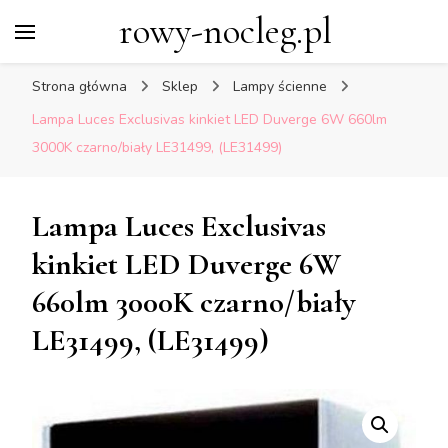
rowy-nocleg.pl
Strona główna
Sklep
Lampy ścienne
Lampa Luces Exclusivas kinkiet LED Duverge 6W 660lm
3000K czarno/biały LE31499, (LE31499)
Lampa Luces Exclusivas
kinkiet LED Duverge 6W
660lm 3000K czarno/biały
LE31499, (LE31499)