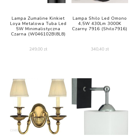
Lampa Zumaline Kinkiet
Lampa Shilo Led Omono
Loya Metalowa Tuba Led
4,5W 430Lm 3000K
5W Minimalistyczna
Czarny 7916 (Shilo7916)
Czarna (W046102Bl8L8)
249,00
zł
340,40
zł