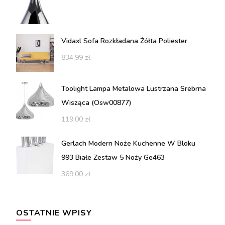
Vidaxl Sofa Rozkładana Żółta Poliester
834,99
zł
Toolight Lampa Metalowa Lustrzana Srebrna
Wisząca (Osw00877)
119,00
zł
Gerlach Modern Noże Kuchenne W Bloku
993 Białe Zestaw 5 Noży Ge463
369,00
zł
OSTATNIE WPISY