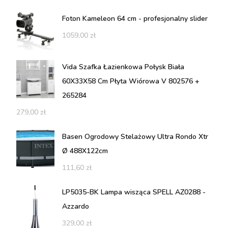
Foton Kameleon 64 cm - profesjonalny slider
1059,00
zł
Vida Szafka Łazienkowa Połysk Biała
60X33X58 Cm Płyta Wiórowa V 802576 +
265284
279,00
zł
Basen Ogrodowy Stelażowy Ultra Rondo Xtr
Ø 488X122cm
111,60
zł
LP5035-BK Lampa wisząca SPELL AZ0288 -
Azzardo
329,00
zł