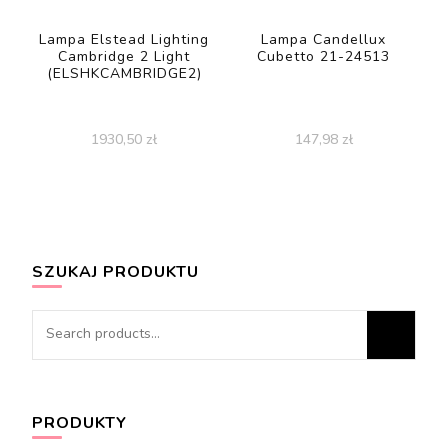
Lampa Elstead Lighting
Lampa Candellux
Cambridge 2 Light
Cubetto 21-24513
(ELSHKCAMBRIDGE2)
1930,50
zł
147,98
zł
SZUKAJ PRODUKTU
Search
for:
PRODUKTY