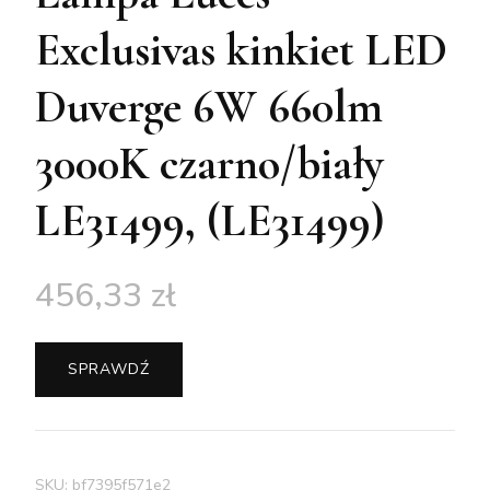
Exclusivas kinkiet LED
Duverge 6W 660lm
3000K czarno/biały
LE31499, (LE31499)
456,33
zł
SPRAWDŹ
SKU:
bf7395f571e2