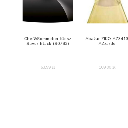
Chef&Sommelier Klosz
Abażur ZIKO AZ341
Savor Black (S0783)
AZzardo
53,99
zł
109,00
zł