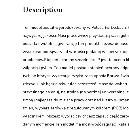
Description
Ten model został wyprodukowany w Polsce (w Łyskach, k.
najwyższej jakości. Nasi pracownicy przykładają szczegó
posiada dwuletnią gwarancję.Ten produkt możesz dopasow
wysokość, począwszy od wartości podanej w specyfikacji.
problemów.Stopień ochrony szczelności IP jest to ocena 
wilgocią i pyłem. Ten model posiada stopień ochrony od
tych, w których występuje ryzyko zachlapania.Barwa świat
zdecyduj jak będzie oświetlać przestrzeń. Masz do wyboru 
przytulnego salonu), neutralną (najbardziej uniwersalną, 
zimną (najlepszą do miejsca pracy oraz nad lustro w łazie
zmian, wybierz żarówkę z regulowanym kolorem (RGB).Moż
włącznikiem. Możesz wybrać czy chcesz zapalić część żaró
danym momencie.Ten model ma możliwość regulacji kąta ś