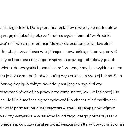
 Białegostoku). Do wykonania tej lampy użyto tylko materiałów
lną wagę do jakości połączeń metalowych elementów. Produkt
ać do Twoich preferencji. Możesz skrócić lampę na dowolną
 Regulacja wysokości w tej lampie z pewnością nie przysporzy Ci
klasy ochronności naszego urządzenia oraz jego obudowy przed
powiedni do wszystkich pomieszczeń wewnętrznych, z wykluczeniem
ła jest zależna od żarówki, którą wybierzesz do swojej lampy. Sam
barwę ciepłą (o żółtym świetle; pasującą do sypialni czy
stosowaną również do pracy przy komputerze, jak i w łazience) lub
nce). Jeśli nie możesz się zdecydować lub chcesz mieć możliwość
liwość podziału na dwa włączniki – steruj tą lampą podwójnym
wek czy wszystkie – w zależności od tego, czego potrzebujesz w
wiecenia, co pozwala skierować wiązkę światła w dowolną stronę i