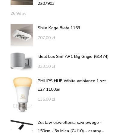
2207903
26,99
zł
Shilo Koga Biała 1153
707,00
zł
Ideal Lux Snif AP1 Big Grigio (61474)
333,10
zł
PHILIPS HUE White ambiance 1 szt.
E27 1100lm
135,00
zł
Zestaw oświetlenia szynowego -
150cm - 3x Mica (GU10) - czarny -