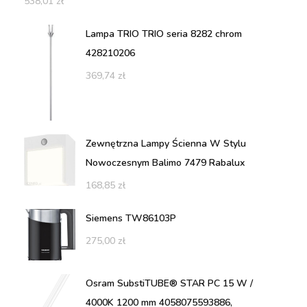
538,01
zł
Lampa TRIO TRIO seria 8282 chrom
428210206
369,74
zł
Zewnętrzna Lampy Ścienna W Stylu
Nowoczesnym Balimo 7479 Rabalux
168,85
zł
Siemens TW86103P
275,00
zł
Osram SubstiTUBE® STAR PC 15 W /
4000K 1200 mm 4058075593886,