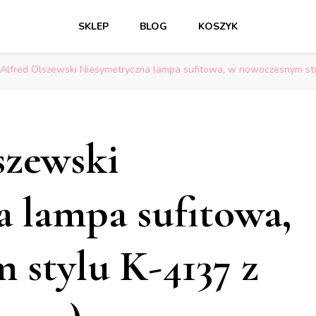
SKLEP
BLOG
KOSZYK
 Alfred Olszewski Niesymetryczna lampa sufitowa, w nowoczesnym sty
szewski
 lampa sufitowa,
stylu K-4137 z