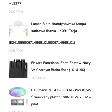
ML8277
245,00
zł
Lumes Biała skandynawska lampa
sufitowa listwa - K091-Treja
(E2415859067148681015906714868101)
328,00
zł
Fiskars Functional Form Zestaw Noży
W Czarnym Bloku 5szt (1014190)
289,00
zł
Paulmann 70547 - LED RGBW/38,5W
Ściemniany plafon RAINBOW 230V +
pilot