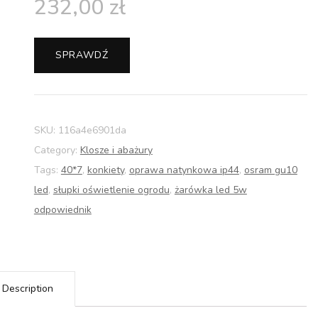
232,00
zł
SPRAWDŹ
SKU:
116a4e6901da
Category:
Klosze i abażury
Tags:
40*7
,
konkiety
,
oprawa natynkowa ip44
,
osram gu10
led
,
słupki oświetlenie ogrodu
,
żarówka led 5w
odpowiednik
Description