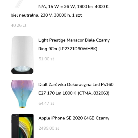
N/A, 15 W = 36 W, 1800 lm, 4000 K,
biel neutralna, 230 V, 30000 h, 1 szt.
40,26
zł
Light Prestige Manacor Białe Czarny
Ring 9Cm (LP2321D90WHBK)
51,00
zł
Diall Żarówka Dekoracyjna Led Ps160
E27 170 Lm 1800 K (CTMA_832063)
64,47
zł
Apple iPhone SE 2020 64GB Czarny
2499,00
zł