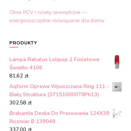
Okna PCV i rolety zewnętrzne —
energooszczędne rozwiązanie dla domu
PRODUKTY
Lampa Rabalux Lolipop 2 Fioletowe
Światło 4106
81,62
zł
Aqform Oprawa Wpuszczana Ring 111 -
Biały Struktura (371510000T8Ph13)
302,58
zł
Brabantia Deska Do Prasowania 124X38
Rozmiar B 139048
337,00
zł