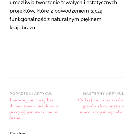
umożliwia tworzenie trwałych i estetycznych
projektów, które z powodzeniem łączą
funkcjonalność z naturalnym pięknem
krajobrazu.
Zobacz
POPRZEDNI ARTYKUŁ
NASTĘPNY ARTYKUŁ
Innowacyjne narzędzia
Odkryj moc otoczaków,
wpisy
diamentowe i metalowe w
grysów i keramzytu w
precyzyjnym wierceniu w
nowoczesnym ogrodzie
betonie