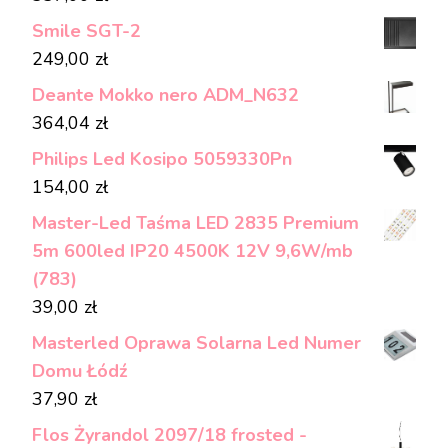
Smile SGT-2
249,00
zł
Deante Mokko nero ADM_N632
364,04
zł
Philips Led Kosipo 5059330Pn
154,00
zł
Master-Led Taśma LED 2835 Premium
5m 600led IP20 4500K 12V 9,6W/mb
(783)
39,00
zł
Masterled Oprawa Solarna Led Numer
Domu Łódź
37,90
zł
Flos Żyrandol 2097/18 frosted -