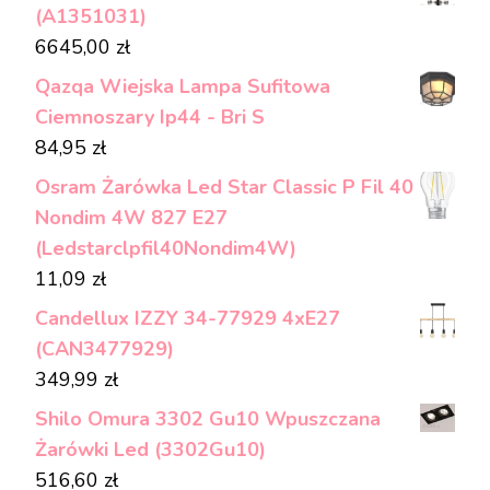
(A1351031)
6645,00
zł
Qazqa Wiejska Lampa Sufitowa
Ciemnoszary Ip44 - Bri S
84,95
zł
Osram Żarówka Led Star Classic P Fil 40
Nondim 4W 827 E27
(Ledstarclpfil40Nondim4W)
11,09
zł
Candellux IZZY 34-77929 4xE27
(CAN3477929)
349,99
zł
Shilo Omura 3302 Gu10 Wpuszczana
Żarówki Led (3302Gu10)
516,60
zł