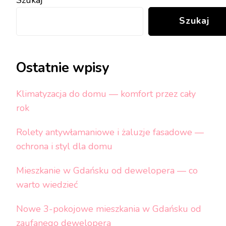
Szukaj
Szukaj
Ostatnie wpisy
Klimatyzacja do domu — komfort przez cały
rok
Rolety antywłamaniowe i żaluzje fasadowe —
ochrona i styl dla domu
Mieszkanie w Gdańsku od dewelopera — co
warto wiedzieć
Nowe 3-pokojowe mieszkania w Gdańsku od
zaufanego dewelopera