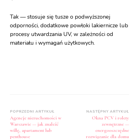
Tak — stosuje się tusze o podwyższonej
odporności, dodatkowe powłoki lakiernicze lub
procesy utwardzania UV, w zależności od
materiału i wymagań użytkowych.
Zobacz
POPRZEDNI ARTYKUŁ
NASTĘPNY ARTYKUŁ
Agencje nieruchomości w
Okna PCV i rolety
wpisy
Warszawie — jak znaleźć
zewnętrzne —
willę, apartament lub
energooszczędne
penthouse
rozwiązanie dla domu