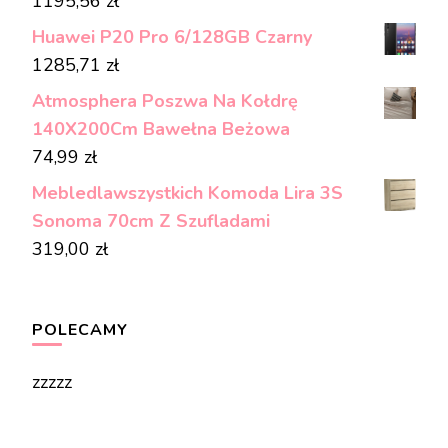
1195,56
zł
Huawei P20 Pro 6/128GB Czarny
1285,71
zł
Atmosphera Poszwa Na Kołdrę
140X200Cm Bawełna Beżowa
74,99
zł
Mebledlawszystkich Komoda Lira 3S
Sonoma 70cm Z Szufladami
319,00
zł
POLECAMY
zzzzz