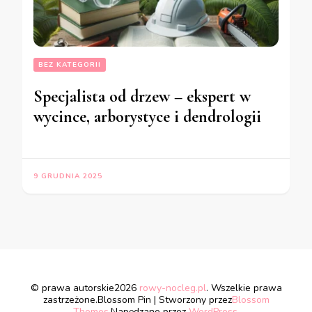
BEZ KATEGORII
Specjalista od drzew – ekspert w
wycince, arborystyce i dendrologii
9 GRUDNIA 2025
© prawa autorskie2026
rowy-nocleg.pl
. Wszelkie prawa
zastrzeżone.
Blossom Pin | Stworzony przez
Blossom
Themes
.Napędzane przez
WordPress
.