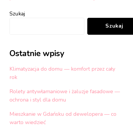
Szukaj
Szukaj
Ostatnie wpisy
Klimatyzacja do domu — komfort przez cały
rok
Rolety antywłamaniowe i żaluzje fasadowe —
ochrona i styl dla domu
Mieszkanie w Gdańsku od dewelopera — co
warto wiedzieć