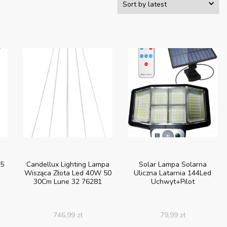
85
Candellux Lighting Lampa
Solar Lampa Solarna
Wisząca Złota Led 40W 50
Uliczna Latarnia 144Led
30Cm Lune 32 76281
Uchwyt+Pilot
746,99
zł
79,99
zł