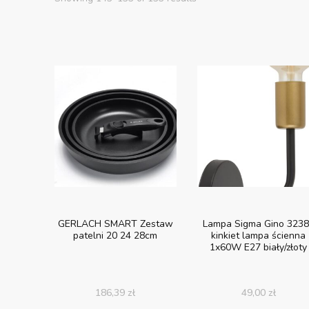
GERLACH SMART Zestaw
Lampa Sigma Gino 323
patelni 20 24 28cm
kinkiet lampa ścienna
1x60W E27 biały/złoty
186,39
zł
49,00
zł