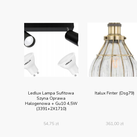
Ledlux Lampa Sufitowa
Italux Finter (Dsg79)
Szyna Oprawa
Halogenowa + Gu10 4,5W
(3391+2X1710)
54,75
zł
361,00
zł