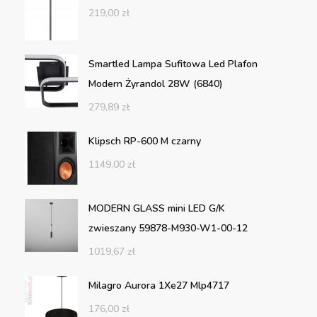
219,00
zł
Smartled Lampa Sufitowa Led Plafon
Modern Żyrandol 28W (6840)
279,89
zł
Klipsch RP-600 M czarny
1149,00
zł
MODERN GLASS mini LED G/K
zwieszany 59878-M930-W1-00-12
1019,67
zł
Milagro Aurora 1Xe27 Mlp4717
176,00
zł