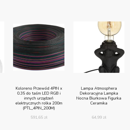
Koloreno Przewód 4PIN x
Lampa Atmosphera
0.35 do taśm LED RGB i
Dekoracyjna Lampka
innych urządzeń
Nocna Biurkowa Figurka
elektrycznych rolka 200m
Ceramika
(PTL_4PIN_200M)
591,65
zł
64,99
zł