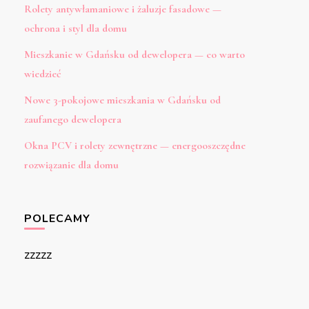
Rolety antywłamaniowe i żaluzje fasadowe —
ochrona i styl dla domu
Mieszkanie w Gdańsku od dewelopera — co warto
wiedzieć
Nowe 3-pokojowe mieszkania w Gdańsku od
zaufanego dewelopera
Okna PCV i rolety zewnętrzne — energooszczędne
rozwiązanie dla domu
POLECAMY
zzzzz