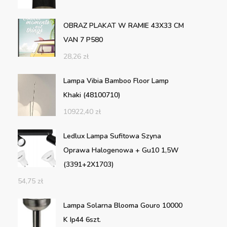
OBRAZ PLAKAT W RAMIE 43X33 CM
VAN 7 P580
28,26
zł
Lampa Vibia Bamboo Floor Lamp
Khaki (48100710)
10922,40
zł
Ledlux Lampa Sufitowa Szyna
Oprawa Halogenowa + Gu10 1,5W
(3391+2X1703)
54,75
zł
Lampa Solarna Blooma Gouro 10000
K Ip44 6szt.