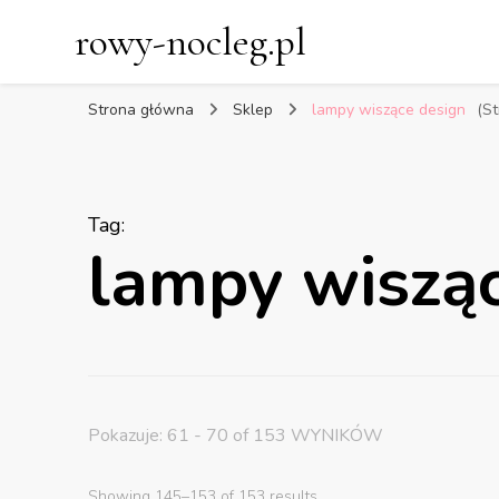
rowy-nocleg.pl
Strona główna
Sklep
lampy wiszące design
(St
Tag
:
lampy wisząc
Pokazuje: 61 - 70 of 153 WYNIKÓW
Showing 145–153 of 153 results