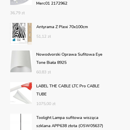
Merc01 2172962
36,79
zł
Antyrama Z Plexi 70x100cm
51,12
zł
Nowodvorski Oprawa Sufitowa Eye
Tone Biała 8925
60,83
zł
LABEL THE CABLE LTC Pro CABLE
TUBE
1075,00
zł
Toolight Lampa sufitowa wisząca
szklana APP638 złota (OSW05637)