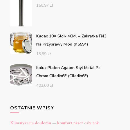
150,97
zł
Kadax 10X Słoik 40Ml + Zakrętka Fi43
Na Przyprawy Miód (K5594)
13,99
zł
Italux Plafon Agaton Styl Metal Pc
Chrom Clledin6E (Clledin6E)
403,00
zł
OSTATNIE WPISY
Klimatyzacja do domu — komfort przez cały rok